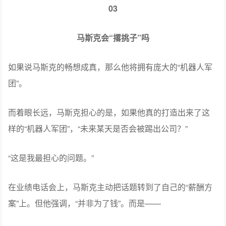
马斯克说，规模化的Optimus机器人将是“突破财富天花板
的关键”。因为Optimus的年生产力能达到人类的5倍（因为
它可以24小时不间断工作，甚至无需充电，通过有线供电
即可持续运行）。人工智能对“人类生产力的提升”是有上限
的，但“实体化人工智能”的潜力是无限的。
03
马斯克会“撂挑子”吗
如果说马斯克的畅想成真，那么他将拥有庞大的“机器人军
团”。
而着眼长远，马斯克担心的是，如果他真的打造出来了这