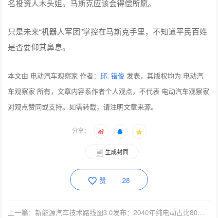
其实，未来真正能够满足马斯克胃口的，就是AI。而xAI虽
然也是其创立的AI公司，但如马斯克所说，真正从事物理世
界AI的，并且拥有数据、机电技术和大规模量产能力的，就
是特斯拉。
支持马斯克薪酬方案的机构投资者也不少，包括死忠粉知
名投资人木头姐。马斯克应该会得偿所愿。
只是未来“机器人军团”掌控在马斯克手里，不知道平民百姓
是否要仰其鼻息。
本文由 电动汽车观察家 作者：
邱, 锴俊
发表，其版权均为 电动汽
车观察家 所有，文章内容系作者个人观点，不代表 电动汽车观察家
对观点赞同或支持。如需转载，请注明文章来源。