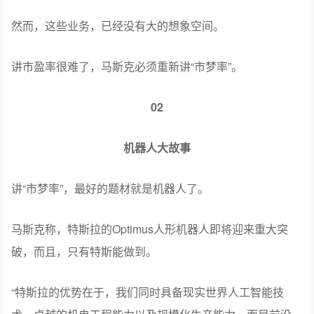
特斯拉非常高光的Robotaxi也在服务及其他板块，但收入
占比极小。包括特斯拉引以为傲的FSD，付费用户占比仅
有12%。
现有业务的扩展上，特斯拉致力于大幅提升汽车产能，目
标在未来24个月内实现每年300万辆的年化产能。特斯拉还
计划在年底前将Robotaxi服务扩展至8-10个大都市地区。
然而，这些业务，已经没有大的想象空间。
讲市盈率很难了，马斯克必须重新讲“市梦率”。
02
机器人大故事