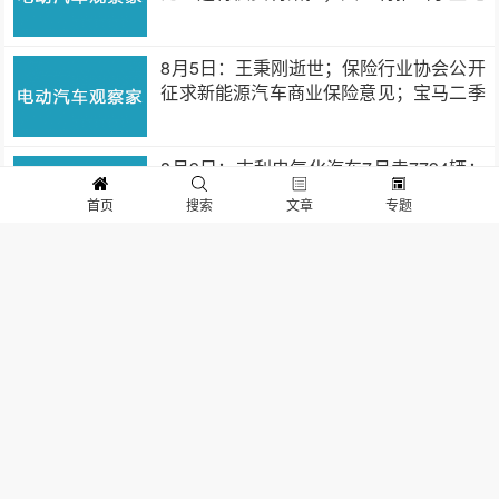
动车…
8月5日：王秉刚逝世；保险行业协会公开
征求新能源汽车商业保险意见；宝马二季
度销量…
8月9日：吉利电气化汽车7月卖7794辆；
江淮纯电动卖12007辆；理想港股发售…
首页
搜索
文章
专题
8月4日：市监总局对哄抬芯片价格企业立
案调查、理想汽车公布香港上市计划、广
汽埃安…
8月3日：蔚来7月交付7931辆、小鹏7月
交付8040辆、特斯拉上榜世界500强
8月2日：特斯拉Model 3降价、理想汽车
7月交付超8589辆、小鹏汽车武汉项…