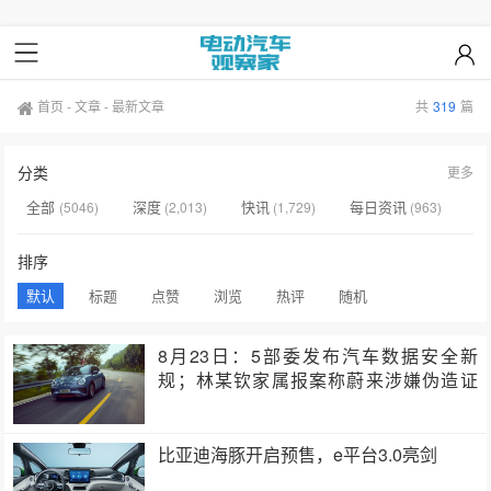
首页
-
文章
-
最新文章
共
319
篇
分类
更多
全部
深度
快讯
每日资讯
(5046)
(2,013)
(1,729)
(963)
最新文章
研究报告
未分类
(319)
(26)
(1)
排序
默认
标题
点赞
浏览
热评
随机
8月23日：5部委发布汽车数据安全新
规；林某钦家属报案称蔚来涉嫌伪造证
据；理想、…
比亚迪海豚开启预售，e平台3.0亮剑