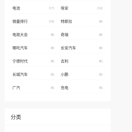
电池
埃安
(17)
(12)
销量排行
特斯拉
(10)
(8)
电观大会
奇瑞
(8)
(8)
哪吒汽车
长安汽车
(8)
(8)
宁德时代
吉利
(6)
(6)
长城汽车
小鹏
(5)
(5)
广汽
充电
(5)
(5)
分类