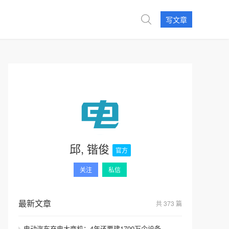
写文章
邱, 锴俊
官方
关注
私信
最新文章
共 373 篇
电动汽车充电大商机：4年还要建1700万个设备