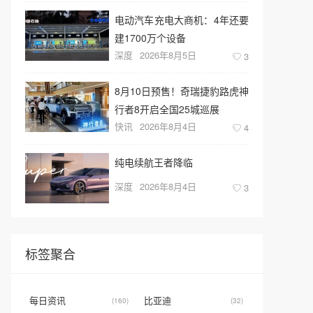
电动汽车充电大商机：4年还要
建1700万个设备
深度
2026年8月5日
3
8月10日预售！奇瑞捷豹路虎神
行者8开启全国25城巡展
快讯
2026年8月4日
4
纯电续航王者降临
深度
2026年8月4日
3
标签聚合
每日资讯
比亚迪
(160)
(32)