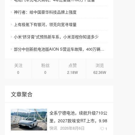
神行者：给中国豪华科技品牌上强度
上有极氪下有银河，领克向宽寻增量
小米“挤牙膏”式预热新车系，小米澎程你知道多少
部分中创新航电池版AION S营运车故障，400万辆营运新能源车咋办？
关注
粉丝
点赞
浏览
0
0
2.18W
62.36W
文章聚合
全系宁德电池，续航升级710公
里，2027款埃安RT上市，9.98
快讯
2026年8月6日
万元起售
1