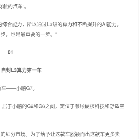
驾驶的汽车”。
的综合能力，所以通过L3级的算力和不断提升的AI能力，
步，也是最重要的一步。”
01
：自封L3算力第一车
新车——小鹏G7。
，居于小鹏的G9和G6之间，定位于兼顾硬核科技和舒适空
烈的细分市场。为了给予让这款车脱颖而出这款车更多卖