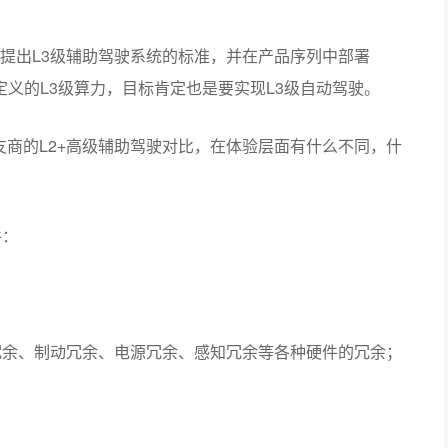
提出L3级辅助驾驶系统的标准，并在产品序列中部署
车定义的L3级算力，目标肯定也是要实现L3级自动驾驶。
和友商的L2+高级辅助驾驶对比，在体验层面有什么不同，什
件：
冗余、制动冗余、电源冗余、感知冗余等各种硬件的冗余；