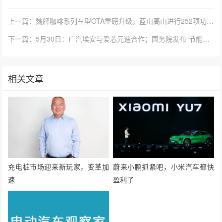
上一篇：魏牌咖啡系列车型OTA重磅升级，蓝山高山进行252项功能迭代与优化
下一篇：5月30日：广汽埃安与爱芯元速合作；国务院发布“节能降碳行动方案”；中国拟投入约60亿研发全固态电池 | 电观资讯
相关文章
充电桩市场迎来新玩家，变革加
蔚来小鹏抓紧吧，小米汽车都快
速
盈利了