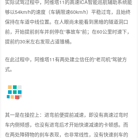
实际试驾过程中，阿维塔11的高速ICA智能巡航辅助系统能
够以54km/h的速度（车辆限速60km/h）平稳过弯，且始终
保持在车道中线位置。在人眼尚未能看到黑暗的隧道洞口
前，开始提前刹车并刹停在“事故车”前；在60公里时速下，
提前约30米左右发现占道锥桶。
在此过程中，阿维塔11有两处建立信任的“老司机”驾驶方
式。
其一是在操控上：进弯前便提前减速，即没有高速过弯时
车内侧倾感，也没有进弯后才开始快速减速的卡顿感。而
在两处障碍物的刹车表现，也非常线性，没有快速刹车的