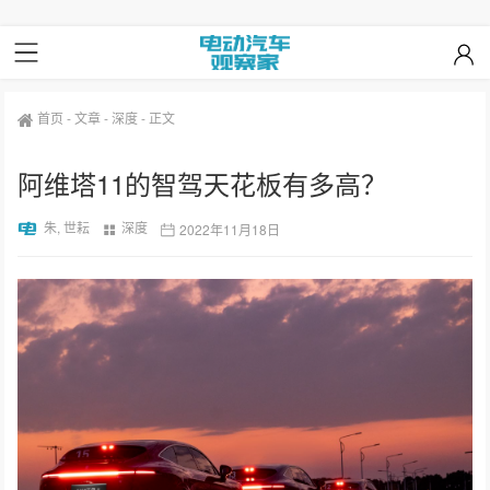
首页
-
文章
-
深度
-
正文
阿维塔11的智驾天花板有多高？
朱, 世耘
深度
2022年11月18日