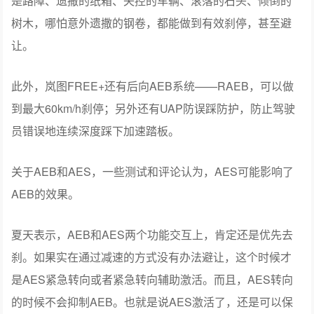
是路障、遗撒的纸箱、失控的车辆、滚落的石头、倾倒的
树木，哪怕意外遗撒的钢卷，都能做到有效刹停，甚至避
让。
此外，岚图FREE+还有后向AEB系统——RAEB，可以做
到最大60km/h刹停；另外还有UAP防误踩防护，防止驾驶
员错误地连续深度踩下加速踏板。
关于AEB和AES，一些测试和评论认为，AES可能影响了
AEB的效果。
夏天表示，AEB和AES两个功能交互上，肯定还是优先去
刹。如果实在通过减速的方式没有办法避让，这个时候才
是AES紧急转向或者紧急转向辅助激活。而且，AES转向
的时候不会抑制AEB。也就是说AES激活了，还是可以保