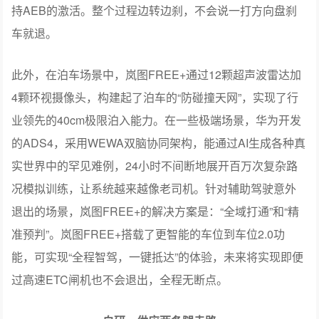
持AEB的激活。整个过程边转边刹，不会说一打方向盘刹
车就退。
此外，在泊车场景中，岚图FREE+通过12颗超声波雷达加
4颗环视摄像头，构建起了泊车的“防碰撞天网”，实现了行
业领先的40cm极限泊入能力。在一些极端场景，华为开发
的ADS4，采用WEWA双脑协同架构，能通过AI生成各种真
实世界中的罕见难例，24小时不间断地展开百万次复杂路
况模拟训练，让系统越来越像老司机。针对辅助驾驶意外
退出的场景，岚图FREE+的解决方案是：“全域打通”和“精
准预判”。岚图FREE+搭载了更智能的车位到车位2.0功
能，可实现“全程智驾，一键抵达”的体验，未来将实现即便
过高速ETC闸机也不会退出，全程无断点。