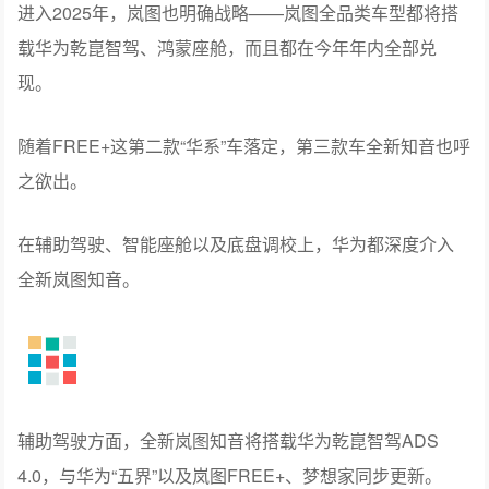
进入2025年，岚图也明确战略——岚图全品类车型都将搭
载华为乾崑智驾、鸿蒙座舱，而且都在今年年内全部兑
现。
随着FREE+这第二款“华系”车落定，第三款车全新知音也呼
之欲出。
在辅助驾驶、智能座舱以及底盘调校上，华为都深度介入
全新岚图知音。
辅助驾驶方面，全新岚图知音将搭载华为乾崑智驾ADS
4.0，与华为“五界”以及岚图FREE+、梦想家同步更新。