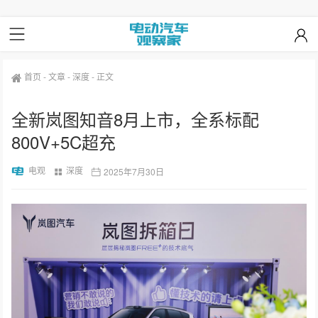
首页
-
文章
-
深度
-
正文
全新岚图知音8月上市，全系标配
800V+5C超充
电观
深度
2025年7月30日