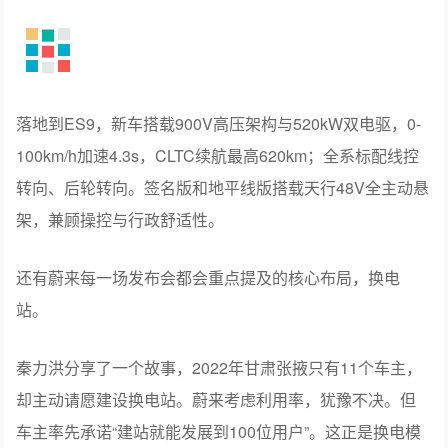
高端表达的另一个层次是全栈自研。蔚来也是最早自研三
电的车企之一，早在2015年就成立了全资子公司‌XPT蔚来
驱动科技‌。对电机、电控、PACK电池包进行自研和制造。
即便2019年公司全年亏损114亿元，账面现金及现金等价物
仅剩9.6亿元，蔚来也从未放弃核心技术自研。早年持续“烧
钱”的重资产布局，如今终于走向正循环。
落地到ES9，新车搭载900V高压架构与520kW双电驱，0-
100km/h加速4.3s，CLTC续航最高620km；全系标配线控
转向、后轮转向。签名版和地平线版搭载天行48V全主动悬
架，兼顾操控与行政舒适性。
还有蔚来每一场发布会都会重点提及的核心布局，换电