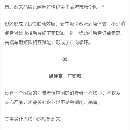
财报会上，李斌透露：“蔚来作为一个高端品牌，已经被用
户所认可和接受，一季度蔚来品牌的平均成交价是39万，
超过宝马5万元，超过奥迪1.5倍。在上海、长三角和一线城
市，蔚来品牌已经超过传统豪华品牌市场份额。”
ES9形成了良性联动效应：新车吸引客流到店体验，不少消
费者对比选择后最终下定ES8，进一步助推后者订单走高。
高端车型矩阵相互赋能，形成了正向循环。
03
结硬寨，广积粮
没有一个国家的消费者像中国的消费者一样操心，不仅要