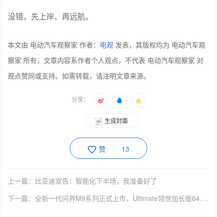
潭。
好在蔚来持有现金及等价物、短期投资等合计有482亿元，
让其拥有了一点抗风险的能力，不至于一夜回到ICU。
蔚来高管们对未来也有清晰认知。面对“是否要在出海战略
上加大投入？”的提问，李斌的回答是，“全球化需要从长计
议，还是夯实本土市场为主。”
没错，先上岸、再远航。
本文由 电动汽车观察家 作者：
电观
发表，其版权均为 电动汽车观
察家 所有，文章内容系作者个人观点，不代表 电动汽车观察家 对
观点赞同或支持。如需转载，请注明文章来源。