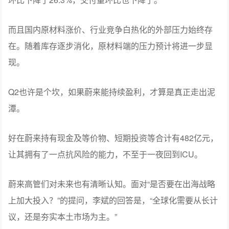
了。今年蔚来在智驾训练算力将是去年的5倍。”
我们也率先体验到了ES9上车的版本，确实有了很大的提
升，至少是重新回到了智驾牌桌上。
所以蔚来能开香槟了吗？恐怕还不到时候。
虽然一季度营收255亿，但和2025年Q4营收346.5亿相比，
环比下降了26.3%，交付量环比也下降了。
而且国内原材料涨价、行业竞争白热化的外部压力始终存
在。随着库存逐步消化，原材料端的压力预计将进一步显
现。
Q2也许是个坎，如果蔚来能持续盈利，才算是真正走出泥