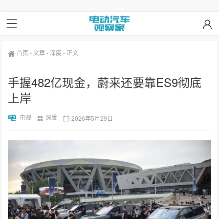
首页
-
文章
-
深度
-
正文
手握482亿现金，蔚来还要靠ES9彻底
上岸
电观
深度
2026年5月29日