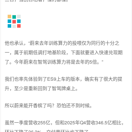
控。非必要或无明显ROI的项目被直接砍掉。据说2025年
初提报的500多个项目中，仅约一半成功立项。
李斌表示：“目前‌20亿元的研发投入产出效率相当于过去的
35亿元‌。”
降本并未耽误技术突破：蔚来如期交付出最新版本的世界
模型2.0。采用NWM+监督微调+闭环强化学习三层训练架
构，实现了像车位到车位全场景辅助驾驶、识别潮汐车道
和天空路牌等能力。李斌在发布会上大有深意地说：“士别
三日，当刮目相看，懂的都懂。”
他也承认，“蔚来去年训练算力的投喂仅为同行的十分之
一，属于前期低调打地基阶段，下面就要进入快速兑现期