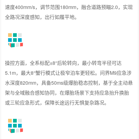
动力方面，全系首发华为智擎全800V高压双碳化硅动力平
台，可实现93.5%量产最高电驱效率；三电机零版本最快百
加速3.99s，纯电版双电机4.5s。电池方面，全系首发全新
华为巨鲸电池平台并采用三元锂电池，首创电池均温液冷
系统、五层超安全结构、防波堤密封结构，安全能力再升
级。续航表现方面，纯电版CLTC续航至高750km；增程版
CLTC综合续航至高1405km，纯电续航至高422km。
底盘方面，问界M9全系标配全新一代华为途灵龙行平台，
首创全域融合架构实现自主判断、自主控制。以全主动机
械系统实现硬核底盘机械素质，包含全铝合金底盘、前双