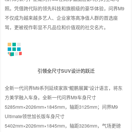
照。凭借跨代际的领先科技和旗舰级的豪华体验，问界M9
不仅成为越来越多艺人、企业家等高净值人群的首选座
驾，更被视作彰显不凡品位和价值观的社交名片。
引领全尺寸SUV设计的跃迁
全新一代问界M9系列延续家族“鲲鹏展翼”设计语言，将东
方美学融入车身。全新一代问界M9车身尺寸
5285mm×2026mm×1845mm，轴距3125mm；问界M9
Ultimate领世加长版车身尺寸
5402mm×2026mm×1845mm，轴距3236mm，气场更磅
礴。