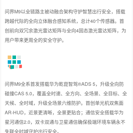
问界M9搭载鸿蒙智行专属座舱，采用华为手机、平板、电
脑同源设计，旗舰级智能车机流畅性较上一代提升50%。
全新一体环宇三联屏采用12.3英寸主驾仪表屏、双17.2英寸
3.4K分辨率中控屏与副驾屏组合，实现主副皆享C位体验。
车机专属交互设计支持卡片、应用自由组合，3D百变空间
操作效率较上一代提升70%。
全新超级小艺首创类人思考架构，具备类人主被动融合沟
通、类人快慢脑思考、类人智能交互能力，实现“更懂车”“更
懂路”“更懂人”，可解答所有用车问题，支持模糊导航、多途
径点串联与跨端协同主动建议。