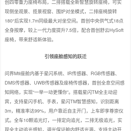
座椅布局更灵活灵活，提供享六座/阔五座双布局，享六座
二排乘坐空间达926mm；阔五座二排空间达1101mm，均
支持一键切换总统空间与隐私空间。储物空间更出众，阔
五座后备箱容积1063L，轻松容纳露营、滑雪等装备。纯电
版超大前备箱容积217L，可容纳1个高尔夫球包，并首创分
层前备箱，暗格空间达66L。
问界M9 Ultimate领世加长版享六座重塑空间格局，第三排
配备155mm无级滑轨，实现不输二排的三排空间表现。首
创四零重力座椅布局，二排搭载全新智慧旋转座椅，可实
现侧坐观景、揽景视窗、围炉对坐模式，二排座椅旋转
180°后实现1.7m同级最大对坐空间。首创中央供气式18点
全身按摩，较上一代力度提升7.5倍，配合首创舒云HySoft