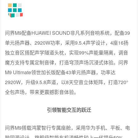
空调系统，保证座舱防晒隔热更全面。双层流空调降温速
度较上一代提升10%，首创石墨烯壁炉制热速度较上一代
提升25%，实现“冬暖夏凉”全主动健康空间。
引领影音体验的跃迁
问界M9影音体验大幅升级，首创双百万像素全彩投影系
统，支持120英寸影院级宽幅投影。座舱内32英寸智能激光
投影巨幕，亮度较上一代提升54%，具备影院级98%DCI-
P3色域，并首创分屏智能激光投影巨幕，可实现双16寸观
影，依托双独立音区保证双人光影互不打扰。基于潜望式
投影技术，首创一镜双投观影系统，可实现46英寸车外巨