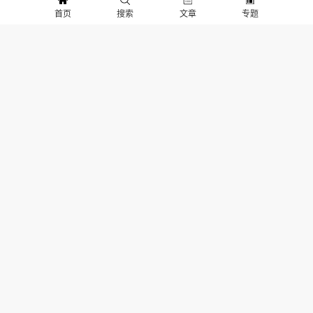
首页
搜索
文章
专题
优先交付与限时优惠价8万元先行臻选包，以上权益截止时
间为2026年6月30日。
本文由 电动汽车观察家 作者：
电观
发表，其版权均为 电动汽车观
察家 所有，文章内容系作者个人观点，不代表 电动汽车观察家 对
观点赞同或支持。如需转载，请注明文章来源。
分享：
生成封面
赞
15
上一篇：手握482亿现金，蔚来还要靠ES9彻底上岸
下一篇：全新吉利星愿上市，限时权益价6.18万起