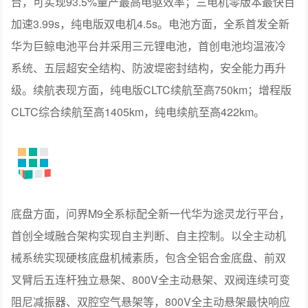
星河通信2.0，双卡双通与卫星通信确保极端环境车辆永不
失联全时域守护出行安全。
问界M9搭载玄武车身架构2.0应用91%高强钢、13横11纵
硬核车身结构，最大顶压17吨。全车最多可达13个安全气
囊，首创前排多级可变安全气囊与二排远端安全气囊，搭
配AI自适应防护、天使座主动防护与零重力加强防护系统，
进一步完善主被动安全体系，保证全时域、全维度安全守
护。
引领性能的跃迁