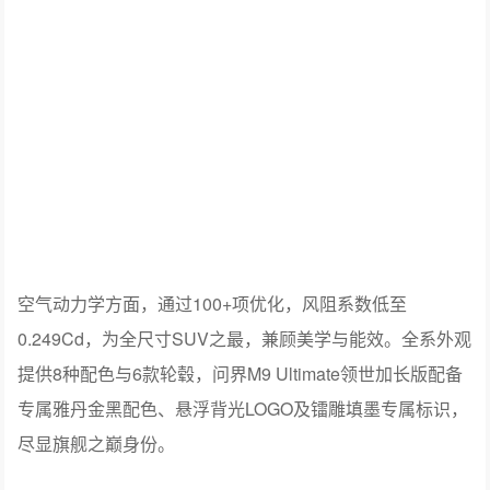
缥缈祥云立体投影门把手，尽显东方意境。全新双百万像
素全彩智慧投影大灯首创可变璇光镜头，超高亮度2400流
明，并首创侧向彩色激光投影，支持多种互动灯语；ISD智
能交互尾灯首创江山图情景灯语，分辨率与对比度相较上
一代大幅提升。