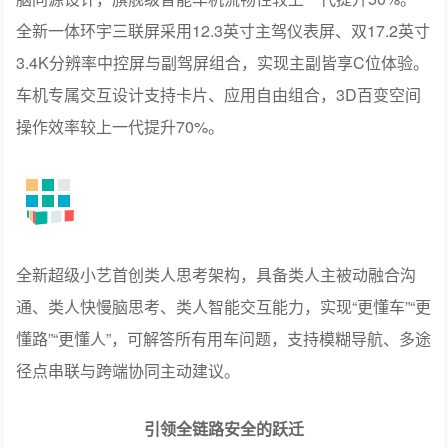
幕，户外露营秒变共享影院。
问界M9配备HUAWEI SOUND非凡系列音响系统，配备39
单元扬声器、2920W功率，采用9.5.4声学设计，4座16扬
独立音区搭配声学隧道头枕，实现99%声能量隔离，调音
魔方支持专属定制音律，打造穹顶声场沉浸式体验。问界
M9 Ultimate领世加长版配备43单元扬声器，功率达
2920W，升级9.5.8声道，以8天空音立体矩阵，打造720°
全包声场，带来更震撼影音体验。
引领智能交互的跃迁