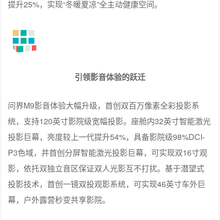
引领健康座舱的跃迁
问界M9搭载鸿蒙ALPS健康座舱3.0，全车大面积应用
100g/m²MOFs可吸附降解材料，打造婴儿级五星健康安全
座舱。首创全维主动融合健康系统，全主动空气管理系统
可自动感知有害气体并开启净化；全主动制氧系统可感知
氧气浓度、二氧化碳浓度、海拔高度、驾驶员疲劳状态，
提供鼻吸、弥散双路涡旋快速制氧。全主动防晒隔热，依
托阳光感知模型实时感知，支持主动调节隐私调光玻璃、