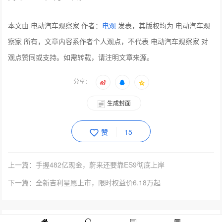
问界M9系列以超140项全新技术及超40项行业首创技术，
为用户带来更强科技豪华出行体验。问界M9 Max+版、
Ultra版官方零售价分别为47.98万元起与53.98万元起；
2026年6月30日前下定的首批用户可享受至高价值52000元
购车权益。老车主更享专属福利，2024款问界M9车主增换
购尾款减免50000元，其他年款问界M9车主减免30000
元，鸿蒙智行其他车型车主减免20000元；问界M9系列将
于6月正式开启批量交付。
问界M9 Ultimate领世加长版阔五座官方零售价64.98万元，
问界M9 Ultimate领世加长版享六座官方零售价65.98万元。
问界M9 Ultimate领世加长版同步推出先行者计划，可享8月