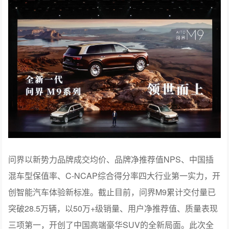
问界以新势力品牌成交均价、品牌净推荐值NPS、中国插
混车型保值率、C-NCAP综合得分率四大行业第一实力，开
创智能汽车体验新标准。截止目前，问界M9累计交付量已
突破28.5万辆，以50万+级销量、用户净推荐值、质量表现
三项第一，开创了中国高端豪华SUV的全新局面。此次全