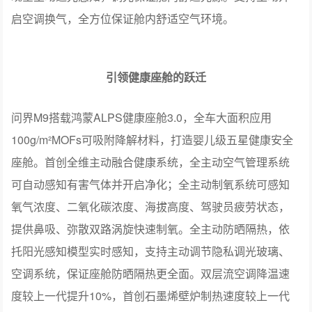
座椅，带来舒适新体验。
引领座舱感知的跃迁
问界M9座舱内基于星闪系统、IR传感器、RGB传感器、
DMS传感器、UWB传感器及座椅传感器，首创全息空间感
知网络，实现“一举一动更懂你”。搭载星闪TM全主动迎
宾，支持星闪手机、手表，星闪TM智慧感知，识别距离
3m，精准率达99%，用户靠近自主开门，上车即享尊崇仪
式。全车10颗追光灯，一排定向追光，二排无极追光，实
现全主动追光感知，调光保证舱内舒适光源。支持主动开
启空调换气，全方位保证舱内舒适空气环境。