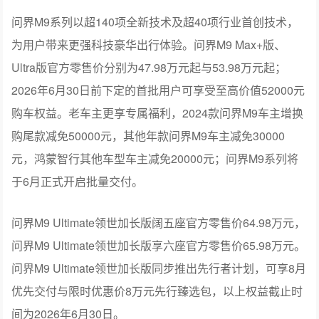
叉臂后五连杆独立悬架、800V全主动悬架、双阀连续可变
阻尼减振器、双腔空气悬架等，800V全主动悬架最快响应
速度400mm/s，调节范围180mm，融合道路预瞄2.0，实现
全路况深度感知，出行如履平地。
操控方面，全系标配±8°后轮转向，最小转弯半径可达
5.1m，最大8°蟹行模式让极窄泊车更轻松。问界M9应急涉
水深度820mm，具备50ms级爆胎稳态控制，基于全主动悬
架与全域融合感知协同，在爆胎场景下支持应急抬升换胎
或三轮应急形式，保障长途远行无惧复杂路况。