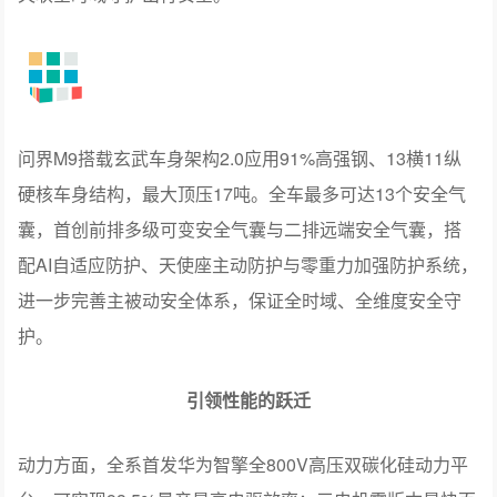
引领全链路安全的跃迁
问界M9以全链路主被动融合架构守护智慧出行安全，搭载
跨越代际的全向立体融合感知系统，总计40个传感器。首
创前向双冗余激光雷达矩阵与全向4固态激光雷达矩阵，为
用户带来更周全的安全守护。
问界M9全系首发搭载华为乾崑智驾®ADS 5，升级全向防
碰撞CAS 5.0，覆盖全时速、全方向、全场景、全目标、全
天候、全时域，升级全场景六维防护。首创单光机双焦面
AR-HUD，近景更清晰，全景更贴合；通信安全搭载华为