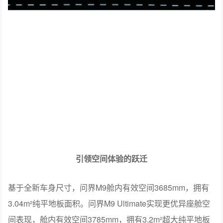
空气动力学方面，通过100+项优化，风阻系数低至
0.249Cd，为全尺寸SUV之最，兼顾美学与能效。全系外观
提供8种配色与6款轮毂，问界M9 Ultimate领世加长版配备
专属雅丹金黑配色、悬浮背光LOGO及镭雕填墨专属标识，
尽显旗舰之巅身份。