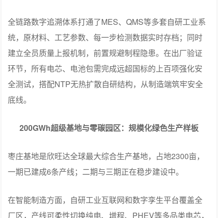
全链路数字追溯体系打通了MES、QMS等多套自研工业系
统，原材料、工艺参数、每一步检测数据实时存档；同时
建立全员质量上报机制，前置规避制程隐患。在出厂验证
环节，所有电芯、电池包需完成远超国标的上百项强化安
全测试，搭配NTP无热扩散自研结构，从制造端筑牢安全
底线。
200GWh超级基地与零碳园区：规模化绿色生产样板
枣庄基地是欣旺达全球最大综合生产基地，占地2300亩，
一期已建成6条产线；二期与三期正在稳步建设中。
在智能制造方面，自研工业互联网和数字孪生平台覆盖全
厂区，产线可柔性切换纯电、增程、PHEV等多品类电芯，