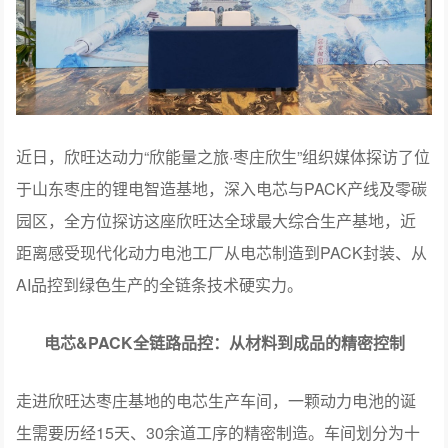
近日，欣旺达动力“欣能量之旅·枣庄欣生”组织媒体探访了位
于山东枣庄的锂电智造基地，深入电芯与PACK产线及零碳
园区，全方位探访这座欣旺达全球最大综合生产基地，近
距离感受现代化动力电池工厂从电芯制造到PACK封装、从
AI品控到绿色生产的全链条技术硬实力。
电芯&PACK全链路品控：从材料到成品的精密控制
走进欣旺达枣庄基地的电芯生产车间，一颗动力电池的诞
生需要历经15天、30余道工序的精密制造。车间划分为十