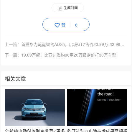
生成封面
赞
8
上一篇：首搭华为乾崑智驾ADS5，启境GT7售价20.99万-32.99万元
下一篇：19.69万起！比亚迪海豹08用20万级定价打30万车型
相关文章
全新纯电动SUV别克微蓝7更多
欣旺达动力电池技术成果亮相德