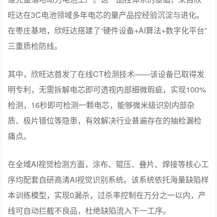
旺达在3C电池领域多年电芯的量产品控经验沉淀与进化。
在枣庄基地，欣旺达搭建了“硬件设备+AI算法+数字化平台”
三重质检防线。
其中，欣旺达首发了在线CT检测技术——该设备已取得发
明专利，无需拆解电芯即可透视内部细微瑕疵，实现100%
检测，16秒即可检测一颗电芯，能够微米级识别内部杂
质、极片错位等隐患，有效解决行业普遍存在的抽检漏检
痛点。
在全域AI视觉检测方面，涂布、辊压、叠片、焊接等核心工
序均配套自研高清AI视觉识别系统。该系统依托海量缺陷样
本训练模型，实现0漏杀，过杀率控制在万分之一以内，产
线可自动拦截不良品，杜绝缺陷流入下一工序。