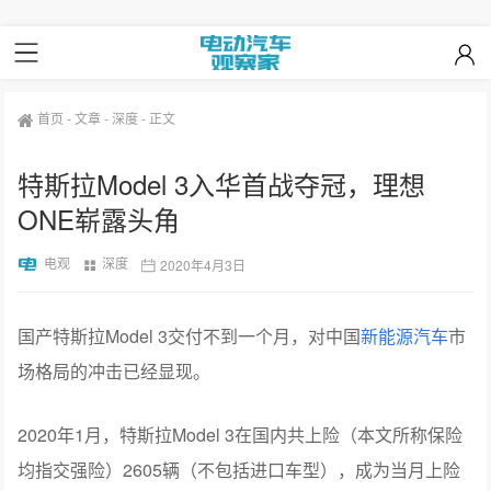
首页
-
文章
-
深度
-
正文
特斯拉Model 3入华首战夺冠，理想
ONE崭露头角
电观
深度
2020年4月3日
国产特斯拉Model 3交付不到一个月，对中国
新能源汽车
市
场格局的冲击已经显现。
2020年1月，特斯拉Model 3在国内共上险（本文所称保险
均指交强险）2605辆（不包括进口车型），成为当月上险