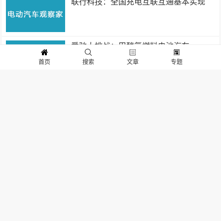
联行科技：全国充电互联互通基本实现
爱驰大挑战：甲醇氢燃料电池汽车
首页
搜索
文章
专题
全球知名车企电动平台性能大比拼
拜腾，量产倒计时
彭博社：特斯拉和宁德时代达成初步供货
协议