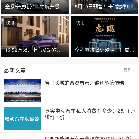
全系宁德电池，续航升级710公里，2027款埃安RT上市，9.98万元起售
8月10日预售！奇瑞捷豹路虎神行者8开启全国25城巡展
快讯
快讯
12.59万起，上汽MG 07开启预售
全程零故障穿越阴山！岚图虎踞智能底盘正式亮相
最新文章
更多
宝马长城的合资启示：谁还能抢蛋糕
真实电动汽车私人消费有多少：25.11万
辆打个折
中国新能源汽车产业观察2019年10月版