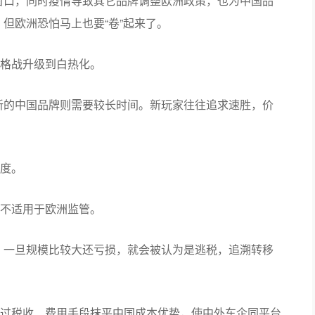
窗口，同时疫情导致其它品牌调整欧洲政策，也为中国品
但欧洲恐怕马上也要“卷”起来了。
格战升级到白热化。
新的中国品牌则需要较长时间。新玩家往往追求速胜，价
度。
不适用于欧洲监管。
。一旦规模比较大还亏损，就会被认为是逃税，追溯转移
过税收、费用手段抹平中国成本优势，使中外车企同平台