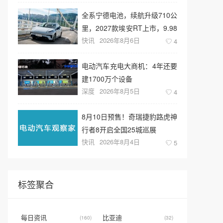
全系宁德电池，续航升级710公
里，2027款埃安RT上市，9.98
快讯
2026年8月6日
万元起售
4
电动汽车充电大商机：4年还要
建1700万个设备
深度
2026年8月5日
4
8月10日预售！奇瑞捷豹路虎神
行者8开启全国25城巡展
快讯
2026年8月4日
5
标签聚合
每日资讯
比亚迪
(160)
(32)