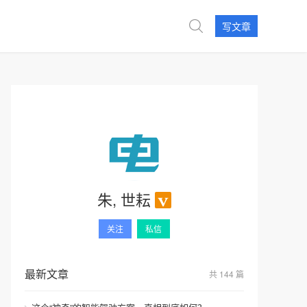
写文章
朱, 世耘
关注
私信
最新文章
共 144 篇