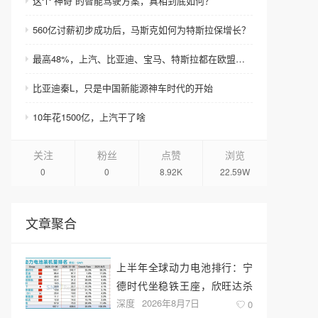
这个“神奇”的智能驾驶方案，真相到底如何？
560亿讨薪初步成功后，马斯克如何为特斯拉保增长？
最高48%，上汽、比亚迪、宝马、特斯拉都在欧盟临时关税攻击范围内
比亚迪秦L，只是中国新能源神车时代的开始
10年花1500亿，上汽干了啥
关注
粉丝
点赞
浏览
0
0
8.92K
22.59W
文章聚合
上半年全球动力电池排行：宁
德时代坐稳铁王座，欣旺达杀
深度
2026年8月7日
回前十
0