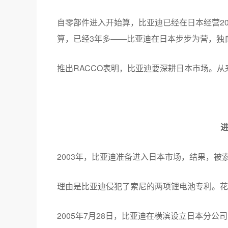
自零部件进入开始算，比亚迪已经在日本经营2
算，已经3年多——比亚迪在日本步步为营，独
推出RACCO表明，比亚迪要深耕日本市场。
进
2003年，比亚迪准备进入日本市场，结果，被
理由是比亚迪侵犯了索尼的两项锂电池专利。花
2005年7月28日，比亚迪在横滨设立日本分公