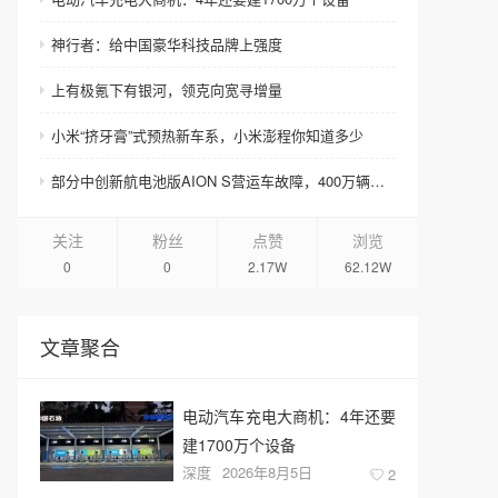
神行者：给中国豪华科技品牌上强度
上有极氪下有银河，领克向宽寻增量
小米“挤牙膏”式预热新车系，小米澎程你知道多少
部分中创新航电池版AION S营运车故障，400万辆营运新能源车咋办？
关注
粉丝
点赞
浏览
0
0
2.17W
62.12W
文章聚合
电动汽车充电大商机：4年还要
建1700万个设备
深度
2026年8月5日
2