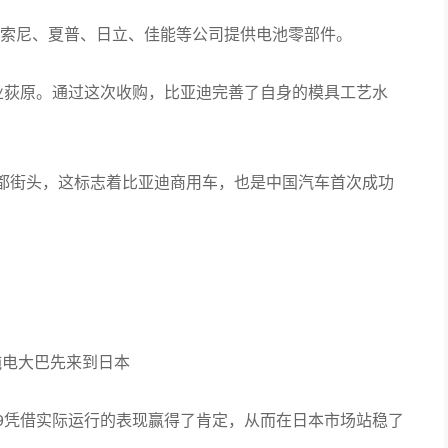
索尼、夏普、日立、佳能等公司提供电池零部件。
企业荻原。通过这次收购，比亚迪完善了自身的模具工艺水
本京都街头，这标志着比亚迪商用车，也是中国汽车首次成功
纯电大巴先来到日本
9凭借实际运行的表现赢得了肯定，从而在日本市场站稳了