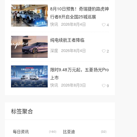
8月10日预售！奇瑞捷豹路虎神
行者8开启全国25城巡展
快讯
2026年8月4日
4
纯电续航王者降临
深度
2026年8月4日
2
限时9.48万元起，五菱扬光Pro
上市
快讯
2026年8月3日
9
标签聚合
每日资讯
比亚迪
(160)
(32)