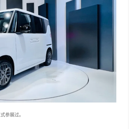
正式参展过。