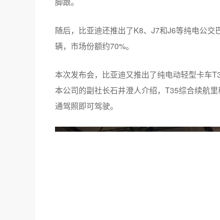
脚跟。
随后，比亚迪还推出了K8、J7和J6等纯电公
辆，市场份额约70%。
本次发布会，比亚迪又推出了纯电动轻型卡车T35
本公司的副社长石井澄人介绍，T35综合续航里
通驾照即可驾驶。