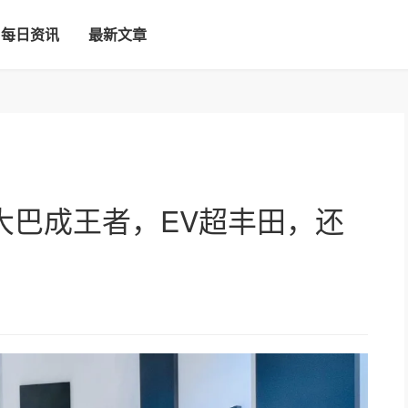
每日资讯
最新文章
大巴成王者，EV超丰田，还