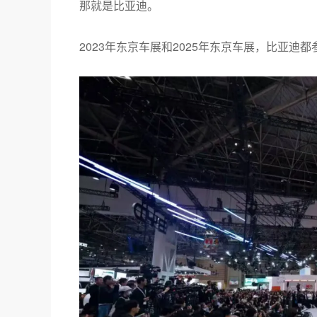
那就是比亚迪。
2023年东京车展和2025年东京车展，比亚