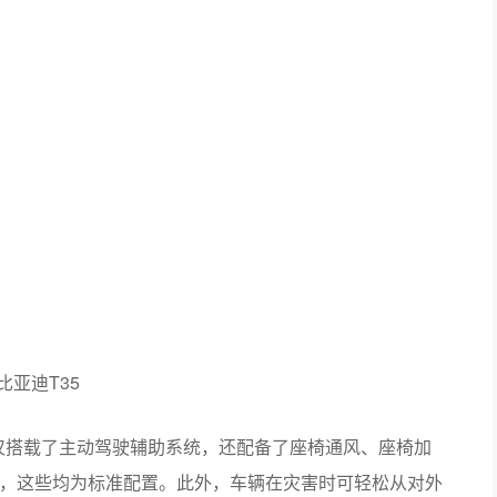
比亚迪T35
仅搭载了主动驾驶辅助系统，还配备了座椅通风、座椅加
功能，这些均为标准配置。此外，车辆在灾害时可轻松从对外