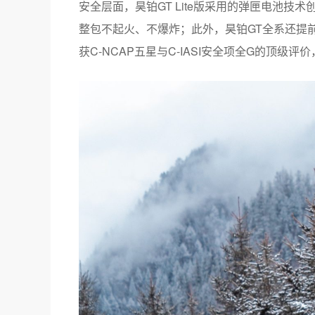
获C-NCAP五星与C-IASI安全项全G的顶级
昊铂GT Lite版外形延续车系“风生水起”的
型的轿跑外型让昊铂GT Lite版与生俱来就
对于追求“高颜值”的女性用户，可以通过“轻改
待。