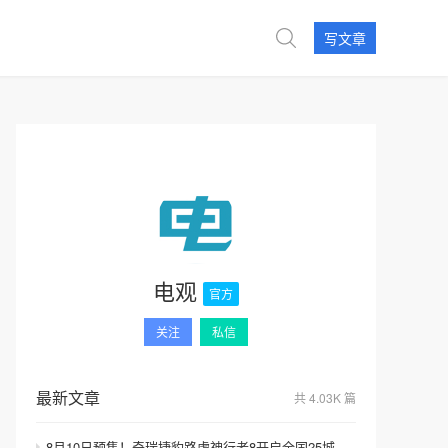
写文章
电观
官方
关注
私信
最新文章
共 4.03K 篇
8月10日预售！奇瑞捷豹路虎神行者8开启全国25城巡展