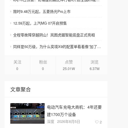
限时9.48万元起，五菱扬光Pro上市
12.59万起，上汽MG 07开启预售
全程零故障穿越阴山！岚图虎踞智能底盘正式亮相
同样是50万级，为什么奕境X9的配置单看着像”加了钱”？
关注
粉丝
点赞
浏览
0
0
25.01W
6.37M
文章聚合
电动汽车充电大商机：4年还要
建1700万个设备
深度
2026年8月5日
2