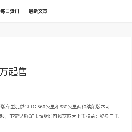
每日资讯
最新文章
5万起售
新版车型提供CLTC 560公里和630公里两种续航版本可
日起，下定昊铂GT Lite版即可畅享四大上市权益：终身三电