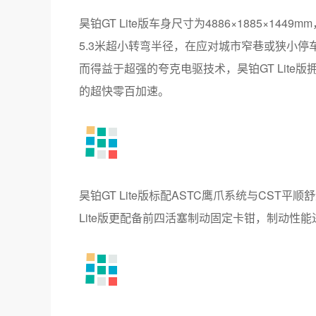
昊铂GT Lite版车身尺寸为4886×1885×1
5.3米超小转弯半径，在应对城市窄巷或狭小
而得益于超强的夸克电驱技术，昊铂GT Lite版拥
的超快零百加速。
昊铂GT Lite版标配ASTC鹰爪系统与CST平
Lite版更配备前四活塞制动固定卡钳，制动性
安全层面，昊铂GT Lite版采用的弹匣电池
整包不起火、不爆炸；此外，昊铂GT全系还提前