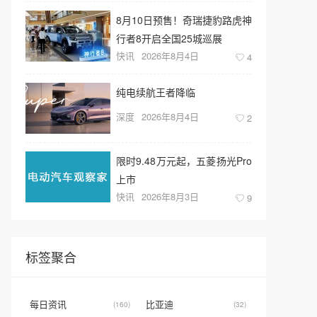
8月10日预售！奇瑞捷豹路虎神
行者8开启全国25城巡展
快讯
2026年8月4日
4
纯电续航王者降临
深度
2026年8月4日
2
限时9.48万元起，五菱扬光Pro
上市
快讯
2026年8月3日
9
标签聚合
每日资讯
比亚迪
(160)
(32)