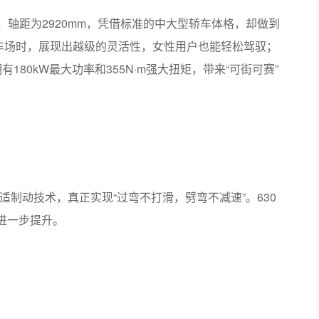
449mm，轴距为2920mm，凭借标准的中大型轿车体格，却做到
停车场时，展现出越级的灵活性，女性用户也能轻松驾驭；
有180kW最大功率和355N·m强大扭矩，带来“可街可赛”
顺舒适制动技术，真正实现“过弯不打滑，劈弯不减速”。630
能进一步提升。
技术创造了百万台车零自燃的纪录，在极端条件下仍能确保电池
符合了2025电池新国标。在整车结构安全上，全系更荣