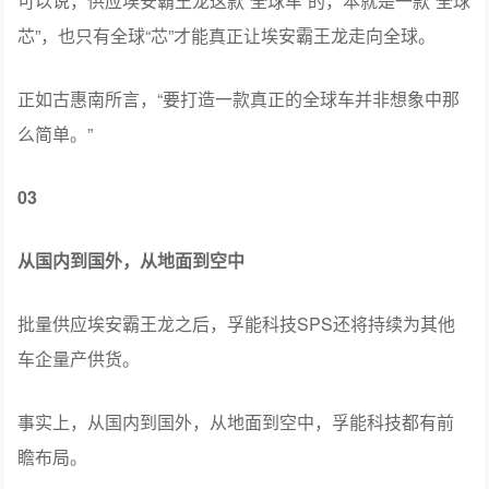
正如古惠南所言，“要打造一款真正的全球车并非想象中那
么简单。”
03
从国内到国外，从地面到空中
批量供应埃安霸王龙之后，孚能科技SPS还将持续为其他
车企量产供货。
事实上，从国内到国外，从地面到空中，孚能科技都有前
瞻布局。
国际上，孚能科技不仅为梅赛德斯奔驰汽车供应电池，还
与土耳其电动汽车制造商Togg各出资50%成立了电池合资