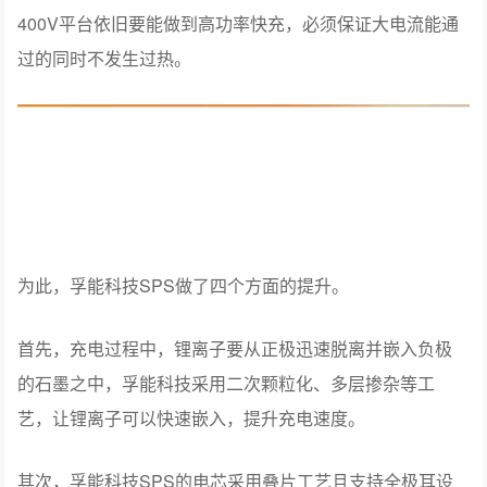
400V平台依旧要能做到高功率快充，必须保证大电流能通
过的同时不发生过热。
为此，孚能科技SPS做了四个方面的提升。
首先，充电过程中，锂离子要从正极迅速脱离并嵌入负极
的石墨之中，孚能科技采用二次颗粒化、多层掺杂等工
艺，让锂离子可以快速嵌入，提升充电速度。
其次，孚能科技SPS的电芯采用叠片工艺且支持全极耳设