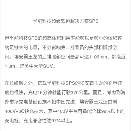
孚能科技超级软包解决方案SPS
但孚能科技SPS的超高体积利用率能够以足够小的体积容
纳足够大的电量，不会影响第二排乘员的头部和脚部空
间。埃安霸王龙的后排腿部空间最高可达1106mm，挑高近
1.3m，媲美中大型SUV。
在长续航之外，搭载孚能科技SPS的埃安霸王龙的充电速
度也很快，充电15分钟就能行驶370公里。而且，考虑到海
外市场充电基础设施不如中国先进，埃安霸王龙还首创
400V+3C快充技术，其中400V平台可适配全球99%以上的
充电桩，充电兼容性达97%以上。