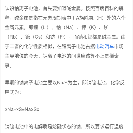
认识钠离子电池，首先要知道碱金属。按照百度百科的解
释，碱金属是指在元素周期表中ⅠA族除氢（H）外的六个
金属元素，即锂（Li）、钠（Na）、钾（K）、铷
（Rb）、铯（Cs）和钫（Fr），而钠和锂都是碱金属。由
于二者的化学性质相似，在锂离子电池占据
电动汽车
市场
主导地位的今天，钠离子电池的问世应该算不上是稀奇
事。
早期的钠离子电池主要以Na/S为主，即钠硫电池，化学反
应式为：
2Na+xS=Na2Sx
钠硫电池中的电解质是熔融状态的钠，所以要求运行温度