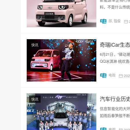
料，不是什么传统
邱, 锴俊
奇瑞iCar
快讯
6月21日，“律
QQ冰淇淋·桃欢
电观
20
汽车行业历史
快讯
信息智能化的大
如雨后春笋般不断
电观
20