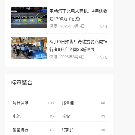
电动汽车充电大商机：4年还要
建1700万个设备
深度
2026年8月5日
4
8月10日预售！奇瑞捷豹路虎神
行者8开启全国25城巡展
快讯
2026年8月4日
5
标签聚合
每日资讯
比亚迪
(160)
(32)
电池
埃安
(17)
(12)
销量排行
特斯拉
(10)
(8)