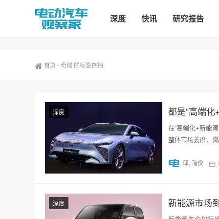
深度
快讯
研究报告
首页
-
奇瑞 的标签存档
都是“高端化
深度
在“高端化+新能
整体市场萎靡、燃
邱, 锴俊
新能源市场到底
深度
新能源车企排行榜