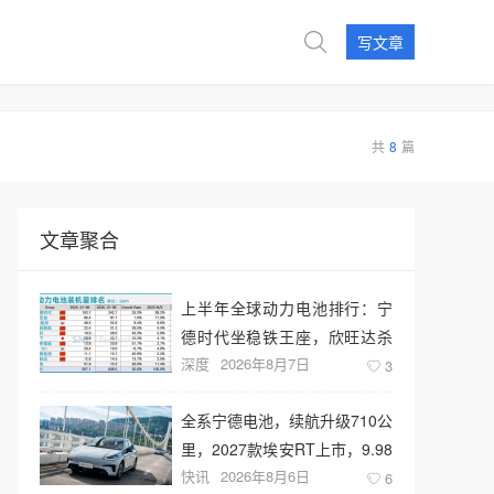
写文章
共
8
篇
文章聚合
上半年全球动力电池排行：宁
德时代坐稳铁王座，欣旺达杀
深度
2026年8月7日
回前十
3
全系宁德电池，续航升级710公
里，2027款埃安RT上市，9.98
快讯
2026年8月6日
万元起售
6