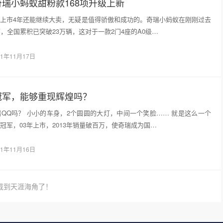
瑞小蚂蚁甜粉款168项升级上新
上市4年还能继续大卖，无疑是值得骄傲和成功的。奇瑞小蚂蚁在刚刚过去
辆，全国累积已突破23万辆，这对于一款2门4座的A0级…
21年11月17日
冠军，能够重现辉煌吗？
QQ吗？ 小小的车身，2个圆圆的大灯，中间一个笑脸…… 就是这么一个
冠军，03年上市，2013年销量破百万，使奇瑞成为国…
21年11月16日
载到天涯海角了！