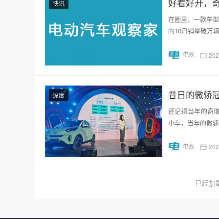
好看好开，奇
快讯
在圈里，一款车型
的10月销量破万
电观
20
昔日的微轿
深度
还记得当年的奇瑞
小车，当年的微轿
电观
20
已经加