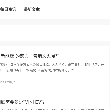
每日资讯
最新文章
+新能源”的药方，奇瑞文火慢煎
源”赛道，国内车企集团大多豪言壮语、大刀阔斧、高举高打。 他们认为，在
油车萎缩的当下，“高端化+新能源”是对症的药方，因…
2023年5月6日
需要多少“MINI EV”？
上，比亚迪、五菱、特斯拉是“老三强”，谁是老四？ 答案可能出乎你意