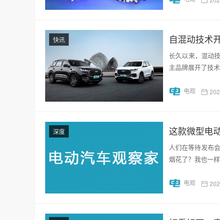
自混动技术
快讯
长久以来，混动
主品牌展开了技术
电观
20
这款微型电动
深度
人们在等待发布会
烟花了？我也一样
电观
20