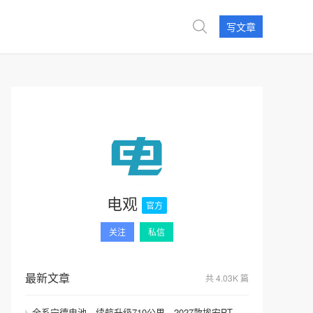
写文章
电观
官方
关注
私信
最新文章
共 4.03K 篇
全系宁德电池，续航升级710公里，2027款埃安RT上市，9.98万元起售