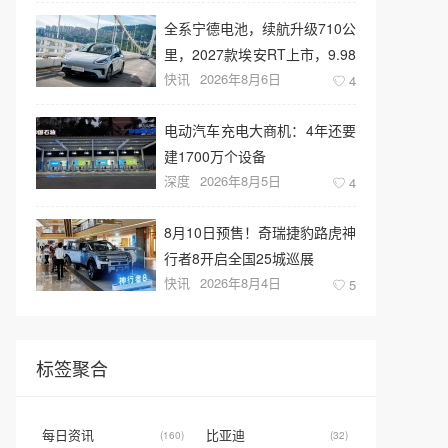
全系宁德电池，续航升级710公
里，2027款埃安RT上市，9.98
快讯
2026年8月6日
万元起售
4
电动汽车充电大商机：4年还要
建1700万个设备
深度
2026年8月5日
4
8月10日预售！奇瑞捷豹路虎神
行者8开启全国25城巡展
快讯
2026年8月4日
5
标签聚合
每日资讯
比亚迪
(160)
(32)