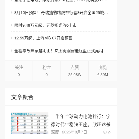
8月10日预售！奇瑞捷豹路虎神行者8开启全国25城巡展
限时9.48万元起，五菱扬光Pro上市
12.59万起，上汽MG 07开启预售
全程零故障穿越阴山！岚图虎踞智能底盘正式亮相
关注
粉丝
点赞
浏览
0
0
25.08W
6.39M
文章聚合
上半年全球动力电池排行：宁
德时代坐稳铁王座，欣旺达杀
深度
2026年8月7日
回前十
0