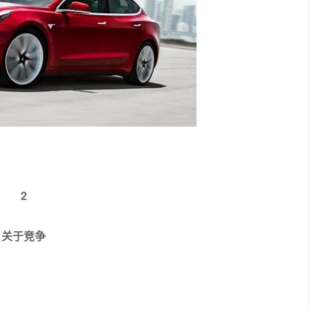
2
关于竞争