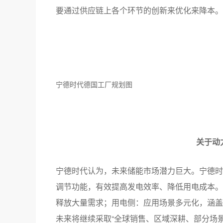
要通过供应链上各个环节的创新来优化来降本。
宁德时代德国工厂规划图
关于动
宁德时代认为，未来储能市场潜力巨大。宁德时
调节功能，有效提高发电效率、降低用电成本。
释放大量需求；用电侧：应用场景多元化，涵盖
未来将继续采取“全球销售、区域深耕、部分场