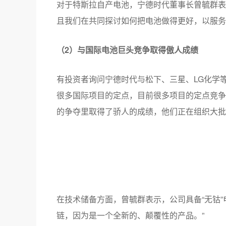
对于特斯拉自产电池，宁德时代董事长曾毓群表
且我们在共同探讨如何把电池做得更好，以服务
（2）与国际电池巨头竞争取得傲人成绩
有投资者询问宁德时代与松下、三星、LG化学
很多国际项目的定点，目前很多项目的定点竞争
的争夺里取得了骄人的成绩，他们正在组织大批
在技术储备方面，曾毓群表示，公司具备“无钴
链，因为是一个全新的、颠覆性的产品。”