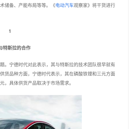
术储备、产能布局等等。《
电动汽车
观察家》将干货进行
1
与特斯拉的合作
题。宁德时代对此表示，其与特斯拉的技术团队很早就有
供货品种方面，宁德时代表示，其在磷酸铁锂和三元方面
元，具体供货产品取决于市场需求。