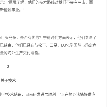
示：“据我了解，他们的技术路线对我们不会有冲击，而
新能源事业。”
等巨头竞争，是否有优势？宁德时代方面表示，他们参与了
已结束，他们已经在与松下、三星、LG化学国际市场定点
量的海外生产交付准备。
3
关于技术
”电池技术储备，目前研发进展顺利。“正在想办法搞好供应