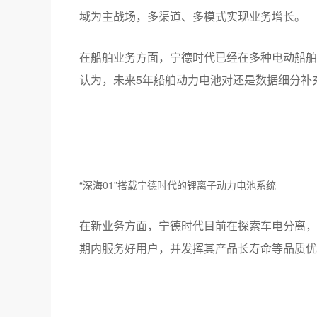
域为主战场，多渠道、多模式实现业务增长。
在船舶业务方面，宁德时代已经在多种电动船舶
认为，未来5年船舶动力电池对还是数据细分补
“深海01”搭载宁德时代的锂离子动力电池系统
在新业务方面，宁德时代目前在探索车电分离，
期内服务好用户，并发挥其产品长寿命等品质优