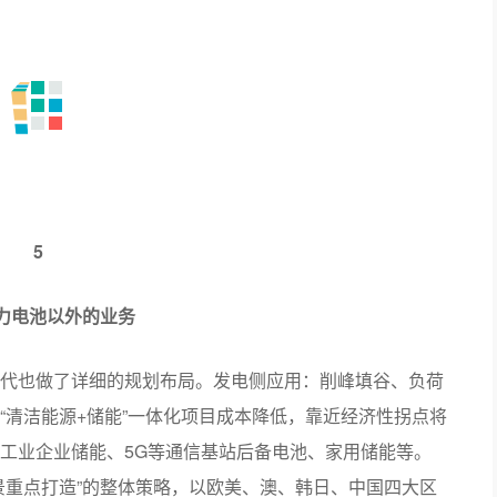
5
力电池以外的业务
代也做了详细的规划布局。发电侧应用：削峰填谷、负荷
“清洁能源+储能”一体化项目成本降低，靠近经济性拐点将
工业企业储能、5G等通信基站后备电池、家用储能等。
景重点打造”的整体策略，以欧美、澳、韩日、中国四大区