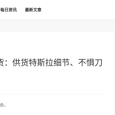
每日资讯
最新文章
货：供货特斯拉细节、不惧刀
明会。