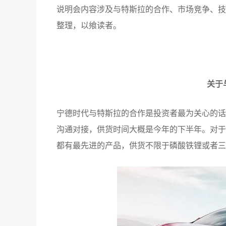
说明会内容涉及与特斯拉的合作、市场竞争、技
整理，以飨读者。
关于
宁德时代与特斯拉的合作是投资者最为关心的话
沟通对接，供货时间大概是今年的下半年。对于
都有最先进的产品，供货不限于磷酸铁锂或者三