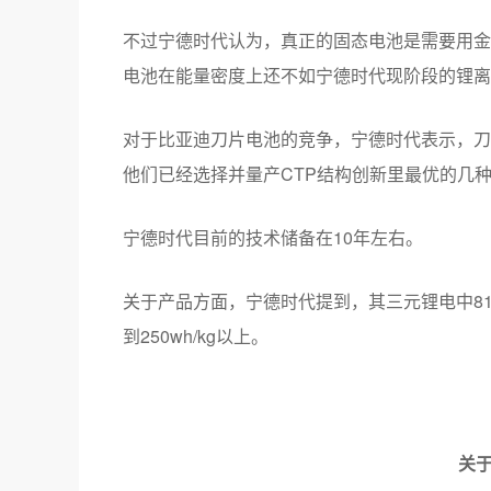
不过宁德时代认为，真正的固态电池是需要用金
电池在能量密度上还不如宁德时代现阶段的锂离
对于比亚迪刀片电池的竞争，宁德时代表示，刀片
他们已经选择并量产CTP结构创新里最优的几种，比如
宁德时代目前的技术储备在10年左右。
关于产品方面，宁德时代提到，其三元锂电中81
到250wh/kg以上。
关