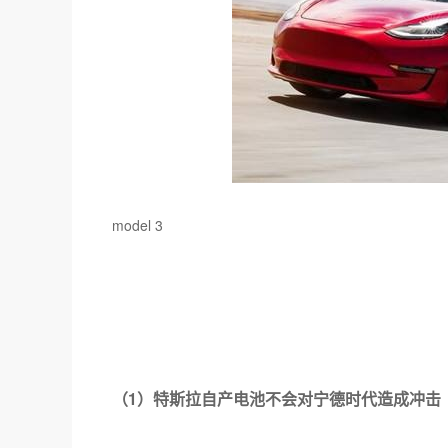
model 3
（1）特斯拉自产电池不会对宁德时代造成冲击