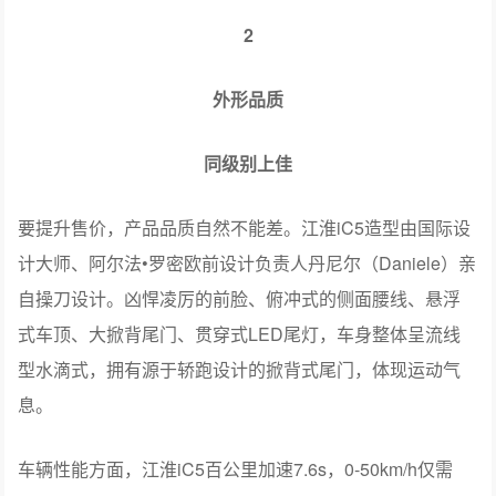
2
外形品质
同级别上佳
要提升售价，产品品质自然不能差。江淮iC5造型由国际设
计大师、阿尔法•罗密欧前设计负责人丹尼尔（Daniele）亲
自操刀设计。凶悍凌厉的前脸、俯冲式的侧面腰线、悬浮
式车顶、大掀背尾门、贯穿式LED尾灯，车身整体呈流线
型水滴式，拥有源于轿跑设计的掀背式尾门，体现运动气
息。
车辆性能方面，江淮iC5百公里加速7.6s，0-50km/h仅需