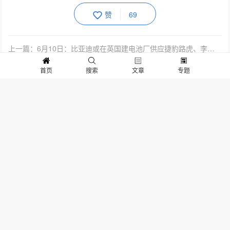
赞
69
上一篇：6月10日：比亚迪或在英国建电池厂供应捷豹路虎、李斌卸任长安蔚来董事长、长安CS...
下一篇：蔚来筹发6900万股ADS，至多筹资4.12亿USD用于投资与运营
首页
搜索
文章
专题
相关文章
多家厂商退出制造业务，固态电
汽车企业的CTO，应该干啥？谁
池量产时间成谜
能胜任？