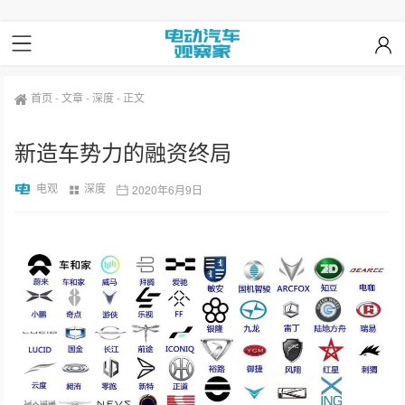
首页
-
文章
-
深度
-
正文
新造车势力的融资终局
电观
深度
2020年6月9日