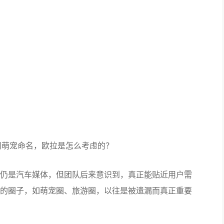
系”车型，包括黑猫、白猫和11月刚刚上市的好猫纯电动。
11月的上险数占欧拉品牌的84%。
“黑猫”，而是叫R1；第二款车型R2也是在今年才改名为