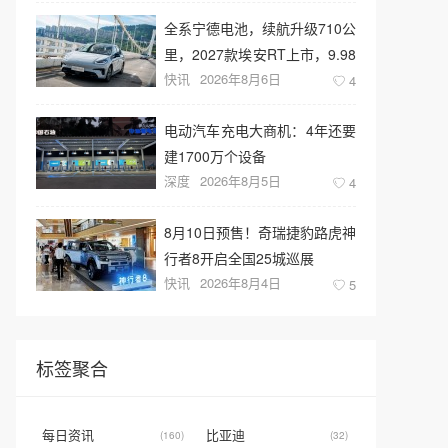
全系宁德电池，续航升级710公
里，2027款埃安RT上市，9.98
快讯
2026年8月6日
万元起售
4
电动汽车充电大商机：4年还要
建1700万个设备
深度
2026年8月5日
4
8月10日预售！奇瑞捷豹路虎神
行者8开启全国25城巡展
快讯
2026年8月4日
5
标签聚合
每日资讯
比亚迪
(160)
(32)