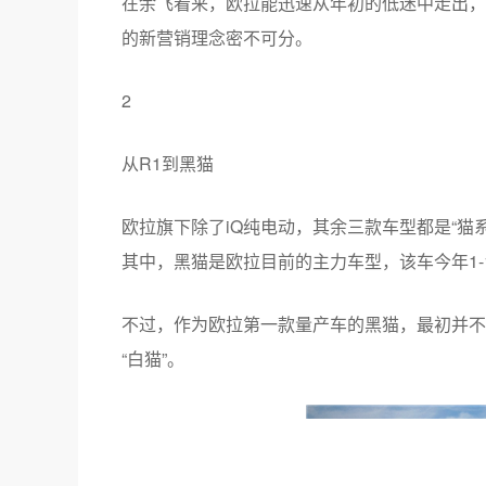
不过，在经历过5个月“最艰难的”日子之后，从
辆，销量达到11592辆。
这个成绩，让欧拉成为当月为数不多的几家，销
的最好战绩。
欧拉一位资深经销商告诉《电动汽车观察家》，
过万辆。
在余飞看来，欧拉能迅速从年初的低迷中走出，
的新营销理念密不可分。
2
从R1到黑猫