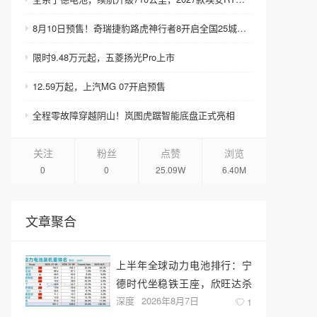
8月10日预售！奇瑞捷豹路虎神行者8开启全国25城巡展
限时9.48万元起，五菱扬光Pro上市
12.59万起，上汽MG 07开启预售
全程零故障穿越阴山！岚图虎踞智能底盘正式亮相
关注
粉丝
点赞
浏览
0
0
25.09W
6.40M
文章聚合
上半年全球动力电池排行：宁
德时代坐稳铁王座，欣旺达杀
深度
2026年8月7日
回前十
1