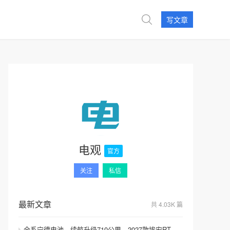
写文章
电观
官方
关注
私信
最新文章
共 4.03K 篇
全系宁德电池，续航升级710公里，2027款埃安RT上市，9.98万元起售