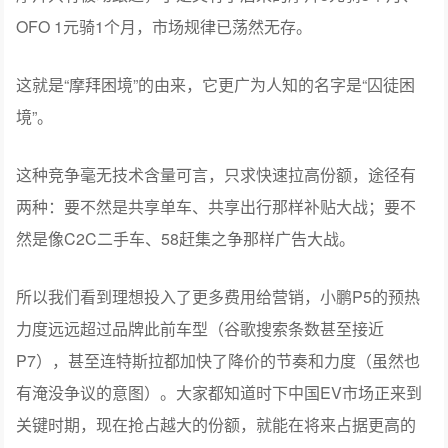
OFO 1元骑1个月，市场规律已荡然无存。
这就是“摩拜困境”的由来，它更广为人知的名字是“囚徒困
境”。
这种竞争毫无技术含量可言，只求快速拉高份额，途径有
两种：要不然是共享单车、共享出行那样补贴大战；要不
然是像C2C二手车、58赶集之争那样广告大战。
所以我们看到理想投入了更多费用给营销，小鹏P5的预热
力度远远超过品牌此前车型（谷歌搜索条数甚至接近
P7），甚至连特斯拉都加快了降价的节奏和力度（虽然也
有淹没争议的意图）。大家都知道时下中国EV市场正来到
关键时期，现在抢占越大的份额，就能在将来占据更高的