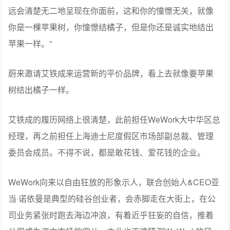
远会清楚无二地呈现在你面前，这和你的憧憬无关，就像
你是一棵苹果树，你憧憬结橘子，但是你还是诚实地结出
苹果一样。”
蔚来邀请艾铁成来运营新的平价品牌，看上去就像要苹果
树结出橘子一样。
艾铁成的履历网络上很清楚，此前担任WeWork大中华区总
经理，再之前担任上海迪士尼度假区市场部副总裁、管理
委员会成员。不得不说，都是敢花钱、爱花钱的企业。
WeWork向来以自由狂放的形象示人，联合创始人&CEO亚
当·诺依曼是典型的硅谷创业者，会赤脚走在大街上，在公
司业务紧张时跑去海边冲浪，有着近乎狂妄的自信，推着