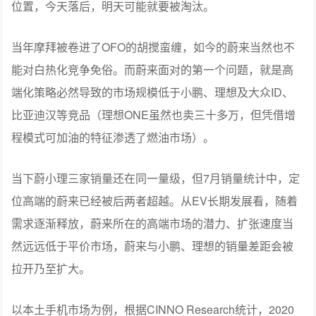
位置，今天落后，明天可能就要被淘汰。
当年摩拜被卷进了OFO的胡搅蛮缠，如今的蔚来当然也不
能对白热化竞争免俗。而蔚来面对的第一个问题，就是高
端化策略必然导致的市场规模低于小鹏、理想及大众ID、
比亚迪汉等竞品（理想ONE虽然也卖三十多万，但凭借增
程模式可加油的特征渗透了燃油市场）。
当下蔚小理三家销量还在同一量级，但7月销量统计中，定
位高端的蔚来已经被后两者超越。从EV长期发展看，随着
需求逐渐释放，蔚来所在的高端市场的潜力、扩张速度当
然远远低于平价市场，蔚来与小鹏、理想的销量差距会被
拉开乃至扩大。
以本土手机市场为例，根据CINNO Research统计，2020