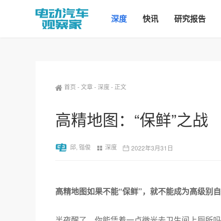
深度
快讯
研究报告
首页
-
文章
-
深度
-
正文
高精地图：“保鲜”之战
邱, 锴俊
深度
2022年3月31日