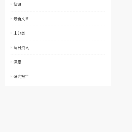
快讯
最新文章
未分类
每日资讯
深度
研究报告