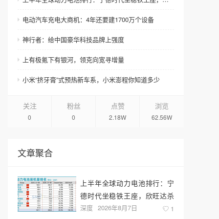
电动汽车充电大商机：4年还要建1700万个设备
神行者：给中国豪华科技品牌上强度
上有极氪下有银河，领克向宽寻增量
小米“挤牙膏”式预热新车系，小米澎程你知道多少
关注
粉丝
点赞
浏览
0
0
2.18W
62.56W
文章聚合
上半年全球动力电池排行：宁
德时代坐稳铁王座，欣旺达杀
深度
2026年8月7日
回前十
1