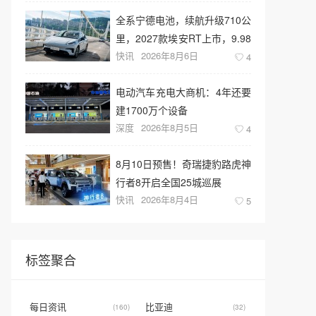
全系宁德电池，续航升级710公
里，2027款埃安RT上市，9.98
快讯
2026年8月6日
万元起售
4
电动汽车充电大商机：4年还要
建1700万个设备
深度
2026年8月5日
4
8月10日预售！奇瑞捷豹路虎神
行者8开启全国25城巡展
快讯
2026年8月4日
5
标签聚合
每日资讯
比亚迪
(160)
(32)