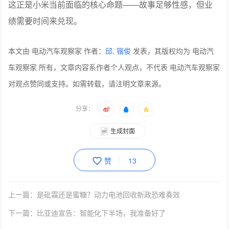
后，资本市场短暂认可，但是随后AI、机器人等更“硬核”的
题材更让人兴奋。而“人车家生态”、手机、家居和汽车三大
物理AI入口……这些美好的概念，目前无法转变为商业回
报。
这正是小米当前面临的核心命题——故事足够性感，但业
绩需要时间来兑现。
本文由 电动汽车观察家 作者：
邱, 锴俊
发表，其版权均为 电动汽
车观察家 所有，文章内容系作者个人观点，不代表 电动汽车观察家
对观点赞同或支持。如需转载，请注明文章来源。
分享：
生成封面