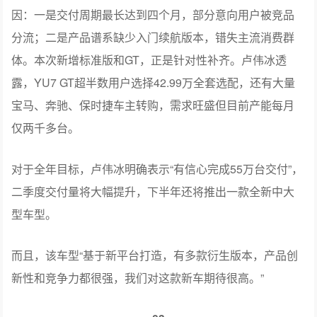
和YU7标准版三款新车。截至5月6日，新一代SU7锁单超8
万辆，累计交付超2.6万辆；YU7系列上市10个月累计交付
23.2万辆。
针对此前YU7后期交付量回落，卢伟冰正面回应了两点原
因：一是交付周期最长达到四个月，部分意向用户被竞品
分流；二是产品谱系缺少入门续航版本，错失主流消费群
体。本次新增标准版和GT，正是针对性补齐。卢伟冰透
露，YU7 GT超半数用户选择42.99万全套选配，还有大量
宝马、奔驰、保时捷车主转购，需求旺盛但目前产能每月
仅两千多台。
对于全年目标，卢伟冰明确表示“有信心完成55万台交付”，
二季度交付量将大幅提升，下半年还将推出一款全新中大