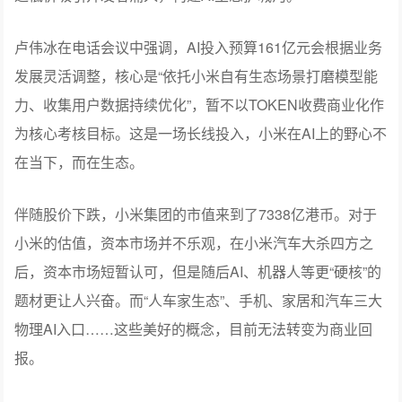
在加码。一季度研发开支90亿元同比增长33.4%，相当部分
投向AI。
5月27日，小米宣布MiMo-V2.5系列API永久降价，最高降
幅99%，意图非常明确——不以API收费短期盈利，而是通
过低价吸引开发者涌入，构建AI生态护城河。
卢伟冰在电话会议中强调，AI投入预算161亿元会根据业务
发展灵活调整，核心是“依托小米自有生态场景打磨模型能
力、收集用户数据持续优化”，暂不以TOKEN收费商业化作
为核心考核目标。这是一场长线投入，小米在AI上的野心不
在当下，而在生态。
伴随股价下跌，小米集团的市值来到了7338亿港币。对于
小米的估值，资本市场并不乐观，在小米汽车大杀四方之