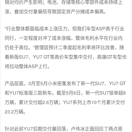
小米集团总裁卢伟冰
CFO林世伟详解了三重原因：跨年未交付订单的购置税补
贴单车约1万至1.5万元，直接拉低ASP；部分展车集中促
销对均价产生影响；电池、存储等核心零部件成本持续上
涨，叠加交付量偏低导致固定资产分摊成本偏高。
“行业整体都面临成本上涨压力，但我们车型ASP高于行业
同行，一定程度对冲了成本涨幅，整体毛利水平在行业内
仍处于高位。”管理层预计二季度起毛利率将环比改善，随
着新版SU7、YU7 GT等高价车型集中交付，高端GT车型也
将拉动整体ASP上行。
产品层面，3月至5月小米密集发布了新一代SU7、YU7 GT