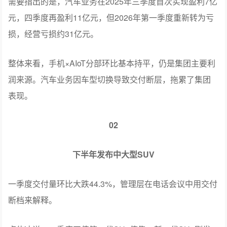
损，经营亏损约31亿元。
整体来看，手机×AIoT分部环比基本持平，仍是集团主要利
润来源。汽车业务因车型切换导致交付断层，拖累了集团
表现。
02
下半年发布中大型SUV
一季度交付量环比大跌44.3%，管理层在电话会议中用交付
断档来解释。
卢伟冰说，一季度正值第一代SU7停售、新一代SU7刚发
布的空窗期，老款停售近两个月，导致无车可交。“这样做