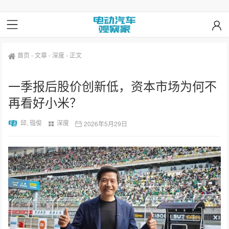
首页
-
文章
-
深度
-
正文
一季报后股价创新低，资本市场为何不
再看好小米？
邱, 锴俊
深度
2026年5月29日