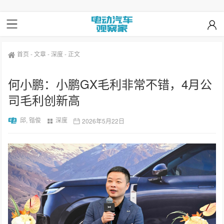
首页
-
文章
-
深度
-
正文
何小鹏：小鹏GX毛利非常不错，4月公
司毛利创新高
邱, 锴俊
深度
2026年5月22日