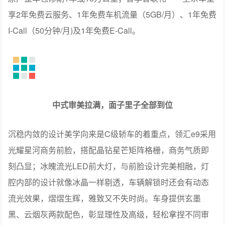
享2年免费云服务、1年免费车机流量（5GB/月）、1年免费
I-Call（50分钟/月)及1年免费E-Call。
中式审美拉满，面子里子全部到位
沉稳内敛的设计美学向来是C级轿车的着重点，领汇e9采用
光耀星河商务前脸，搭配晶钻星芒矩阵格栅，商务气质即
刻凸显；冰魄流光LED前大灯，与前脸设计完美相融，灯
腔内部的设计就像冰晶一样剔透，车辆解锁时还会有动态
流光效果，熠熠生辉，雅致又不失时尚。车身提供玄墨
黑、云烟灰两款配色，彰显理性及高级，轻松拿捏不同审