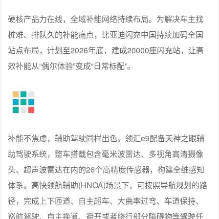
硬核产品力在线，全域补能网络持续布局。为解决车主找
桩难、排队久的补能痛点，比亚迪闪充中国持续加码全国
站点布局，计划至2026年底，建成20000座闪充站，让高
效补能从“偶尔体验”变成“日常标配”。
补能不焦虑，辅助驾驶同样出色。领汇e9配备天神之眼辅
助驾驶系统，整车搭载包含毫米波雷达、多视角高清摄像
头、超声波雷达在内的26个高精度传感器，构建全维感知
体系。高快领航辅助(HNOA)场景下，可按照导航规划的路
径，完成上下匝道、自主超车、大曲率过弯、车道保持、
巡航驾驶、自主换道、避开或者绕行部分障碍物等驾驶任