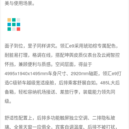
美与使用场景。
面子到位，里子同样讲究。领汇e9采用琥珀棕专属配色，
耐脏易打理，格调在线，搭配坤舆皮质仪表台及云阙智控
怀挡，兼顾便利与质感。空间层面，得益于
4995x1940x1495mm车身尺寸、2920mm轴距，领汇e9打
造C级轿车越级宽适座舱，后排乘客舒展自如。485L大后
备箱，轻松容纳机场接送、差旅行李，装载能力领先同
级。
舒适性配置上，后排多功能触屏独立空调、二排隐私玻
璃、全景天窗一应俱全，宾客自调温度、后排不被打扰，