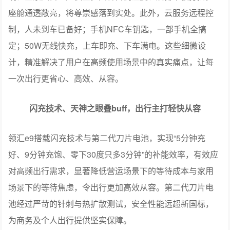
座舱通透敞亮，将尊崇感落到实处。此外，云服务远程控
制，人未到车已备好；手机NFC车钥匙，一部手机全搞
定；50W无线快充，上车即充、下车满电。这些细微设
计，精准解决了用户在高频使用场景中的真实痛点，让每
一次出行更省心、高效、从容。
闪充技术、天神之眼叠buff，出行主打轻快从容
领汇e9搭载闪充技术与第二代刀片电池，实现“5分钟充
好、9分钟充饱、零下30度只多3分钟”的补能效率，有效应
对高频出行需求，显著降低营运场景下的等待成本与家用
场景下的等待焦虑，令出行更加高效从容。第二代刀片电
池经过严苛的针刺与热扩散测试，安全性能远超新国标，
为商务及个人出行提供坚实保障。