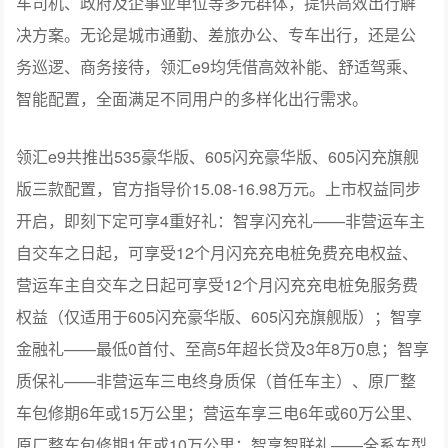
车司机、政府及企事业单位等多元群体，提供高效出行解
决方案。无论是城市通勤、差旅办公、专车出行，还是公
务巡逻、商务接待，领汇e9均凭借高效补能、舒适驾乘、
智能配置，全面满足不同用户的多样化出行需求。
领汇e9共推出535豪华版、605闪充豪华版、605闪充旗舰
版三款配置，官方指导价15.08-16.98万元。上市权益同步
开启，即刻下定可享4重好礼：智享闪充礼——非营运车主
自交车之日起，可享受12个月闪充充电桩免费充电权益、
营运车主自交车之日起可享受12个月闪充充电桩免服务费
权益（仅适用于605闪充豪华版、605闪充旗舰版）；智享
金融礼——最低0首付、至高5年超长贷及3年8万0息；智享
质保礼——非营运车三电终身质保（首任车主）、原厂整
车包修期6年或15万公里；营运车享三电6年或60万公里、
原厂整车包修期1年或10万公里；智享智联礼——全系车型