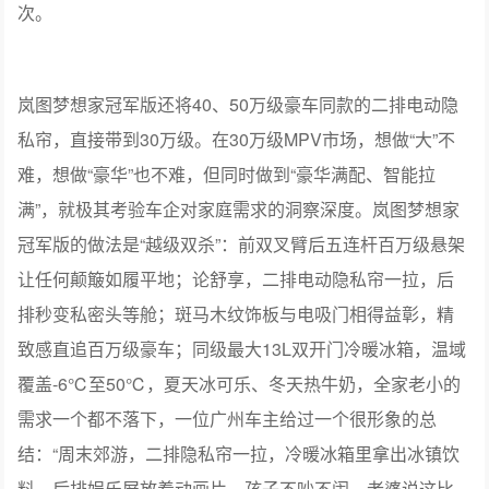
岚图梦想家冠军版还将40、50万级豪车同款的二排电动隐
私帘，直接带到30万级。在30万级MPV市场，想做“大”不
难，想做“豪华”也不难，但同时做到“豪华满配、智能拉
满”，就极其考验车企对家庭需求的洞察深度。岚图梦想家
冠军版的做法是“越级双杀”：前双叉臂后五连杆百万级悬架
让任何颠簸如履平地；论舒享，二排电动隐私帘一拉，后
排秒变私密头等舱；斑马木纹饰板与电吸门相得益彰，精
致感直追百万级豪车；同级最大13L双开门冷暖冰箱，温域