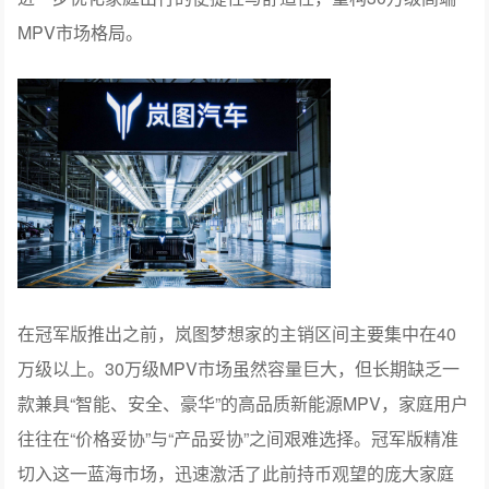
在冠军版推出之前，岚图梦想家的主销区间主要集中在40
万级以上。30万级MPV市场虽然容量巨大，但长期缺乏一
款兼具“智能、安全、豪华”的高品质新能源MPV，家庭用户
往往在“价格妥协”与“产品妥协”之间艰难选择。冠军版精准
切入这一蓝海市场，迅速激活了此前持币观望的庞大家庭
用户群体。据销量结构分析，冠军版上市后，30万级车型
在岚图梦想家整体销量中迅速攀升，成为推动4月全品类销
冠的核心增长引擎。
岚图梦想家冠军版是30万级唯一搭载华为乾崑智驾ADS 4.1