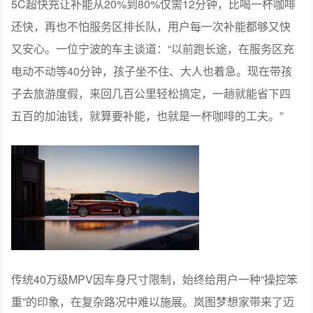
5C超快充让补能从20%到80%仅需12分钟，比喝一杯咖啡
还快，再也不怕服务区排长队，用户每一次补能都够又快
又安心。一位宁波的车主谈道：“以前跑长途，在服务区充
电动不动等40分钟，孩子坐不住、大人也着急。现在带孩
子去旅游度假，来回几百公里轻松搞定，一趟就能省下四
五百的加油钱，就算要补能，也就是一杯咖啡的工夫。”
传统40万级MPV因车身尺寸限制，始终给用户一种“操控笨
重”的印象，在复杂路况中难以施展。岚图梦想家带来了迈
巴赫同款的百万级底盘架构，不仅跑得稳也能停得准。智
能魔毯底盘实时扫描前方路面，主动调节悬架软硬，碎石
路不颠、减速带不跳。过弯时前双叉臂、后五连杆稳住车
身，商务接待时老板杯里的咖啡不洒，自家孩子在后排拼
乐高不塌楼。老城区窄巷掉头，以往开MPV至少要揉两