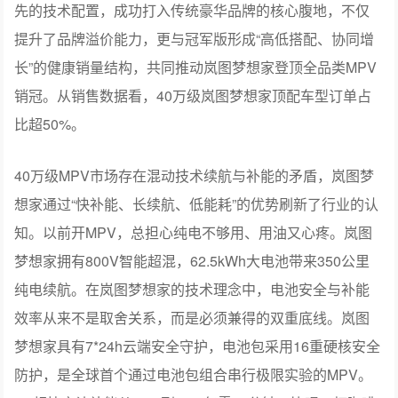
先的技术配置，成功打入传统豪华品牌的核心腹地，不仅
提升了品牌溢价能力，更与冠军版形成“高低搭配、协同增
长”的健康销量结构，共同推动岚图梦想家登顶全品类MPV
销冠。从销售数据看，40万级岚图梦想家顶配车型订单占
比超50%。
40万级MPV市场存在混动技术续航与补能的矛盾，岚图梦
想家通过“快补能、长续航、低能耗”的优势刷新了行业的认
知。以前开MPV，总担心纯电不够用、用油又心疼。岚图
梦想家拥有800V智能超混，62.5kWh大电池带来350公里
纯电续航。在岚图梦想家的技术理念中，电池安全与补能
效率从来不是取舍关系，而是必须兼得的双重底线。岚图
梦想家具有7*24h云端安全守护，电池包采用16重硬核安全
防护，是全球首个通过电池包组合串行极限实验的MPV。