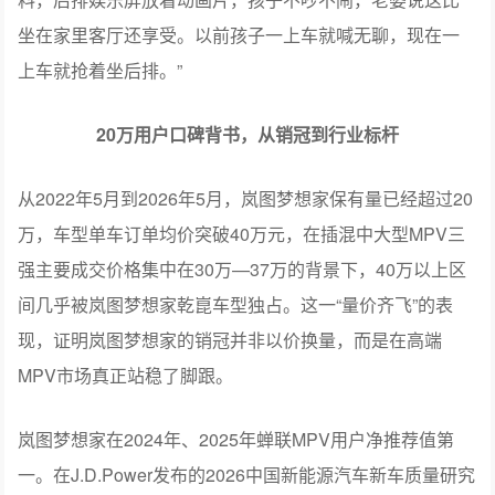
覆盖-6℃至50℃，夏天冰可乐、冬天热牛奶，全家老小的
需求一个都不落下，一位广州车主给过一个很形象的总
结：“周末郊游，二排隐私帘一拉，冷暖冰箱里拿出冰镇饮
料，后排娱乐屏放着动画片，孩子不吵不闹，老婆说这比
坐在家里客厅还享受。以前孩子一上车就喊无聊，现在一
上车就抢着坐后排。”
20万用户口碑背书，从销冠到行业标杆
从2022年5月到2026年5月，岚图梦想家保有量已经超过20
万，车型单车订单均价突破40万元，在插混中大型MPV三
强主要成交价格集中在30万—37万的背景下，40万以上区
间几乎被岚图梦想家乾崑车型独占。这一“量价齐飞”的表
现，证明岚图梦想家的销冠并非以价换量，而是在高端
MPV市场真正站稳了脚跟。