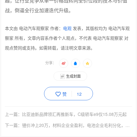
上限。这一矩阵迫使竞争对手在30万级市场跟进智驾与底
盘配置，在40万级市场追赶魔毯底盘、800V智能超混与后
轮转向。四年间，岚图梦想家完成了从“销冠”到“标杆”的跨
越，让行业竞争从单一价格战转向全价位段的技术与价值
战，倒逼全行业加速迭代升级。
本文由 电动汽车观察家 作者：
电观
发表，其版权均为 电动汽车观
察家 所有，文章内容系作者个人观点，不代表 电动汽车观察家 对
观点赞同或支持。如需转载，请注明文章来源。
分享：
生成封面
赞
12