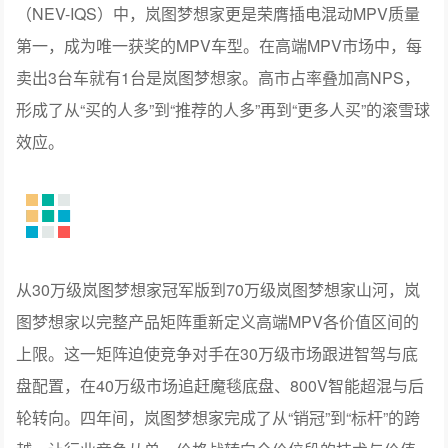
岚图梦想家在2024年、2025年蝉联MPV用户净推荐值第
一。在J.D.Power发布的2026中国新能源汽车新车质量研究
（NEV-IQS）中，岚图梦想家更是荣膺插电混动MPV质量
第一，成为唯一获奖的MPV车型。在高端MPV市场中，每
卖出3台车就有1台是岚图梦想家。高市占率叠加高NPS，
形成了从“买的人多”到“推荐的人多”再到“更多人买”的滚雪球
效应。
从30万级岚图梦想家冠军版到70万级岚图梦想家山河，岚
图梦想家以完整产品矩阵重新定义高端MPV各价值区间的