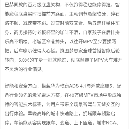
把，后车喇叭催得人心慌。岚图梦想家全球首搭智能后轮
转向，5.3米的车身一把就能过，彻底颠覆了MPV大车难开
不灵活的行业偏见。
智能和安全方面，搭载华为乾崑ADS 4.1与鸿蒙座舱5，配
备行业领先的激光雷达方案，在40万级MPV市场中形成独
特的智能技术标签，为用户带来全场景智驾与无缝交互的
出行体验。早晚高峰的城市快速路上，拥堵跟车频繁启
停，车辆能从容实现跟车、变道、上下匝道，城市NCA、
高速NCA全场景覆盖。搭载的激光雷达具备250m超远探测
距离和30cm小目标物识别能力，高速上遇到突发险情，系
统可主动紧急避让，即便在雨雾天气和夜间也能正常使
用，带来满满的安全感。