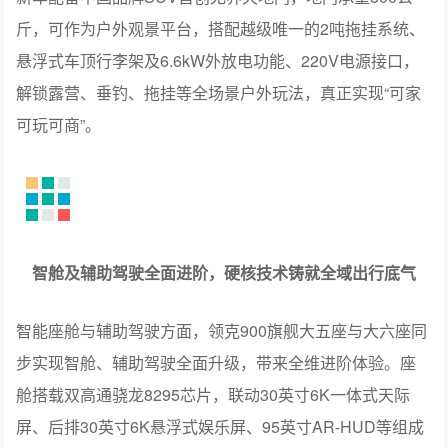
解锁露营、垂钓、拖挂等全场景户外玩法，真正实现“可家
可玩可商”。
智舱及辅助驾驶全面进阶，硬核技术铸就全域出行底气
智能座舱与辅助驾驶方面，领克900旗舰大五座与大六座同
步实现智舱、辅助驾驶全面升级，带来全维进阶体验。座
舱搭载双高通骁龙8295芯片，联动30英寸6K一体式天际
屏、后排30英寸6K悬浮式娱乐屏、95英寸AR-HUD等组成
“八屏互联”生态，搭配哈曼卡顿31扬performance音响与四
头枕独立音区，打造四分区沉浸式影音系统；新增调音大
师、任务大师两大核心功能，支持用户自定义影音音效与
用车场景，前后排娱乐互不干扰，为用户打造沉浸式智趣