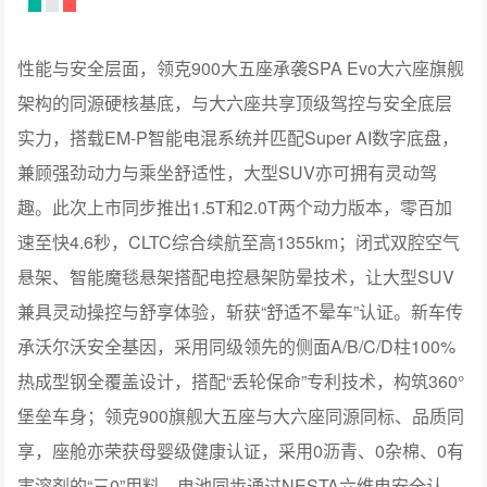
兼顾强劲动力与乘坐舒适性，大型SUV亦可拥有灵动驾
趣。此次上市同步推出1.5T和2.0T两个动力版本，零百加
速至快4.6秒，CLTC综合续航至高1355km；闭式双腔空气
悬架、智能魔毯悬架搭配电控悬架防晕技术，让大型SUV
兼具灵动操控与舒享体验，斩获“舒适不晕车”认证。新车传
承沃尔沃安全基因，采用同级领先的侧面A/B/C/D柱100%
热成型钢全覆盖设计，搭配“丢轮保命”专利技术，构筑360°
堡垒车身；领克900旗舰大五座与大六座同源同标、品质同
享，座舱亦荣获母婴级健康认证，采用0沥青、0杂棉、0有
害溶剂的“三0”用料，电池同步通过NESTA六维电安全认
证，以一脉相承的全域安全标准，为全家出行提供全维度
安全守护。
旗舰双车战略落地，领克高端布局再进阶