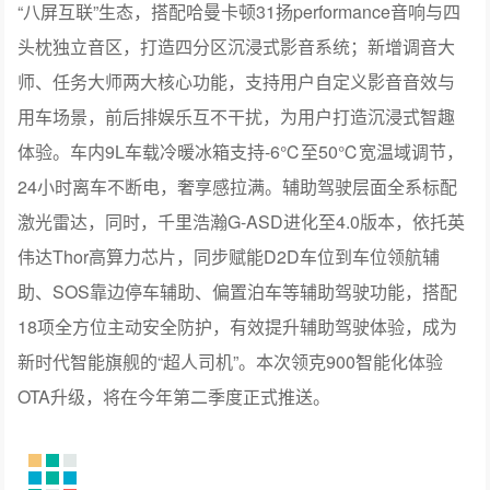
体验。车内9L车载冷暖冰箱支持-6℃至50℃宽温域调节，
24小时离车不断电，奢享感拉满。辅助驾驶层面全系标配
激光雷达，同时，千里浩瀚G-ASD进化至4.0版本，依托英
伟达Thor高算力芯片，同步赋能D2D车位到车位领航辅
助、SOS靠边停车辅助、偏置泊车等辅助驾驶功能，搭配
18项全方位主动安全防护，有效提升辅助驾驶体验，成为
新时代智能旗舰的“超人司机”。本次领克900智能化体验
OTA升级，将在今年第二季度正式推送。
性能与安全层面，领克900大五座承袭SPA Evo大六座旗舰
架构的同源硬核基底，与大六座共享顶级驾控与安全底层
实力，搭载EM-P智能电混系统并匹配Super AI数字底盘，