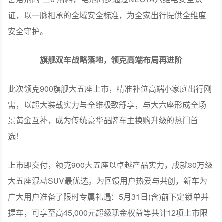
此次领克900旗舰大五座上市，精准补位高端小家庭出行刚
需，以超大装载实力与全维极致舒享，与大六座形成全场
景黄金互补，成为传统豪华品牌车主换购升级的热门首
选！
上市即交付，领克900大五座以卓越产品实力，成就30万级
大五座混动SUV最优选。为回馈用户热爱与共创，新车为
广大用户准备了限时专属礼遇：5月31日(含)前下定锁单并
提车，可享至高45,000元超级现金权益等共计12项上市限
时购车专属权益，后续也将有露营、收纳等全场景生态精
品上线。即日起，用户通过领克APP、小程序等官方平台
即可订购领克900旗舰大五座。