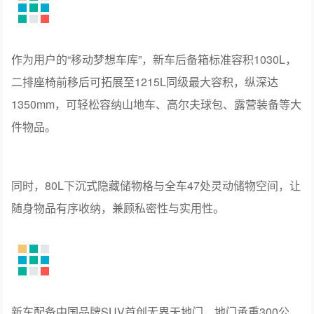
作为用户的“移动梦想车库”，新车后备箱标准容积1030L，
二排座椅前移后可拓展至1215L同级最大容积，纵深达
1350mm，可轻松容纳山地车、高尔夫球包、露营装备等大
件物品。
同时，80L下沉式隐藏储物格与全车47处灵动储物空间，让
随身物品有序收纳，兼顾私密性与实用性。
新车配备中国品牌SUV首创无界天地门，地门承重300公
斤，可作为户外观景平台，搭配越级唯一的2吨拖挂系统、
悬浮式车顶行李架及6.6kW外放电功能、220V电源接口，