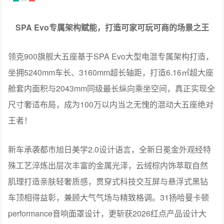
领克900旗舰大五座基于SPA Evo大型电混专属架构打造，
坐拥5240mm车长、3160mm超长轴距，打造6.16㎡超大座
舱套内面积与2043mm同级最长纵向乘坐空间，真正实现全
尺寸奢适布局，成为100万以内当之无愧的混动大五座绝对
王者！
新车承袭都市旭日美学2.0设计语言，全新日冕金外观经特
殊工艺淬炼出层次丰富的金属光泽，云绒棕内饰萃取自然
肌理打造亲肤轻奢质感，贯穿式科技交互屏与悬浮式黑钻
车顶相得益彰，兼顾大气气场与精致格调。31扬哈曼卡顿
performance音响面罩设计，更斩获2026红点产品设计大
奖，彰显中国高端汽车设计实力。