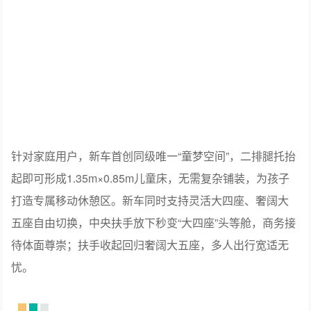
针对家庭用户，新车首创同级唯一“童梦空间”，二排腿托抬
起即可形成1.35m×0.85m儿童床，无需复杂铺装，为孩子
打造专属移动休憩区。新车同时支持灵活大四座、奢阔大
五座自由切换，中央扶手放下秒变“大四座”头等舱，商务接
待体面尊崇；扶手收起回归奢阔大五座，多人出行宽适无
忧。