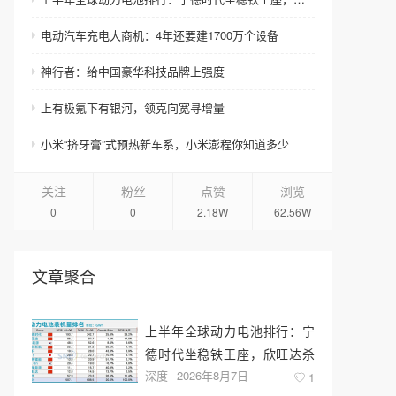
电动汽车充电大商机：4年还要建1700万个设备
神行者：给中国豪华科技品牌上强度
上有极氪下有银河，领克向宽寻增量
小米“挤牙膏”式预热新车系，小米澎程你知道多少
关注
粉丝
点赞
浏览
0
0
2.18W
62.56W
文章聚合
上半年全球动力电池排行：宁
德时代坐稳铁王座，欣旺达杀
深度
2026年8月7日
回前十
1