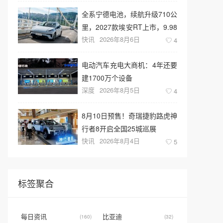
全系宁德电池，续航升级710公
里，2027款埃安RT上市，9.98
快讯
2026年8月6日
万元起售
4
电动汽车充电大商机：4年还要
建1700万个设备
深度
2026年8月5日
4
8月10日预售！奇瑞捷豹路虎神
行者8开启全国25城巡展
快讯
2026年8月4日
5
标签聚合
每日资讯
比亚迪
(160)
(32)