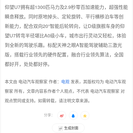
仰望U7拥有超1300匹马力及2.9秒零百加速能力，超强性能
瞬息释放。同时原地掉头、定轮旋转、平行横移泊车等创
新能力，配合双向20°智能后轮转向，让D级旗舰车身的仰
望U7转弯半径堪比A0级小车，城市出行灵动又轻松，体验
到全新的驾驶乐趣。标配天神之眼A智能驾驶辅助三激光
版，搭载行业领先的硬件配置，融合行业领先算法，全国
都好开，处处都好停。
本文由 电动汽车观察家 作者：
电观
发表，其版权均为 电动汽车观
察家 所有，文章内容系作者个人观点，不代表 电动汽车观察家 对
观点赞同或支持。如需转载，请注明文章来源。
分享：
生成封面