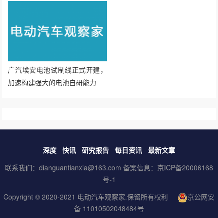
广汽埃安电池试制线正式开建，
加速构建强大的电池自研能力
深度
快讯
研究报告
每日资讯
最新文章
联系我们：dianguantianxia@163.com 备案信息：
京ICP备20006168
号-1
Copyright © 2020-2021
电动汽车观察家
.保留所有权利
京公网安
备 11010502048484号