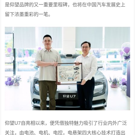
是仰望品牌的又一重要里程碑，也将在中国汽车发展史上
留下浓墨重彩的一笔。
仰望U7自亮相以来，便凭借独特魅力吸引了行业内外广泛
关注，由电池、电机、电控，电悬架四大核心技术打造出