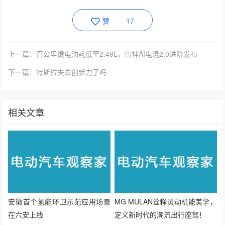
赞
17
上一篇：百公里馈电油耗低至2.49L，雷神AI电混2.0进阶发布
下一篇：特斯拉失去创新力了吗
相关文章
安徽首个氢能环卫示范应用场景
MG MULAN诠释灵动机能美学，
在六安上线
定义新时代的潮流出行座驾！