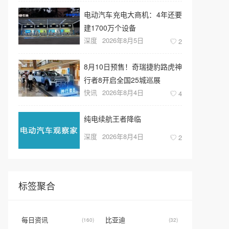
电动汽车充电大商机：4年还要
建1700万个设备
深度
2026年8月5日
2
8月10日预售！奇瑞捷豹路虎神
行者8开启全国25城巡展
快讯
2026年8月4日
4
纯电续航王者降临
深度
2026年8月4日
2
标签聚合
每日资讯
比亚迪
(160)
(32)