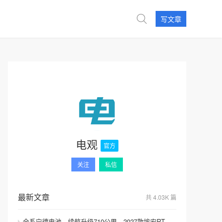
写文章
电观
官方
关注
私信
最新文章
共 4.03K 篇
全系宁德电池，续航升级710公里，2027款埃安RT上市，9.98万元起售