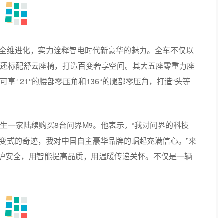
5款全维进化，实力诠释智电时代新豪华的魅力。全车不仅以
还标配舒云座椅，打造百变奢享空间。其大五座零重力座
121°的腰部零压角和136°的腿部零压角，打造“头等
生一家陆续购买8台问界M9。他表示，“我对问界的科技
裂变式的奇迹，我对中国自主豪华品牌的崛起充满信心。”来
守护安全，用智能提高品质，用温暖传递关怀。不仅是一辆