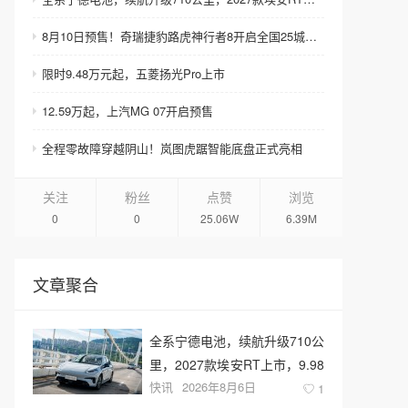
8月10日预售！奇瑞捷豹路虎神行者8开启全国25城巡展
限时9.48万元起，五菱扬光Pro上市
12.59万起，上汽MG 07开启预售
全程零故障穿越阴山！岚图虎踞智能底盘正式亮相
关注
粉丝
点赞
浏览
0
0
25.06W
6.39M
文章聚合
全系宁德电池，续航升级710公
里，2027款埃安RT上市，9.98
快讯
2026年8月6日
万元起售
1