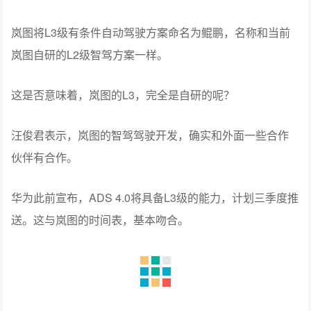
岚图将L3级有条件自动驾驶方案命名为鲲鹏，名称和当前
岚图自研的L2级智驾方案一样。
这是否意味着，岚图的L3，完全是自研的呢？
汪俊君表示，岚图的智驾驾驶开发，确实和外面一些合作
伙伴有合作。
华为此前宣布，ADS 4.0将具备L3级的能力，计划三季度推
送。这与岚图的时间表，基本吻合。
不过，汪俊君也表示，岚图内部的智驾研发重点还是往自
研方面引导。他们在上海、北京、武汉，构建了一个比较