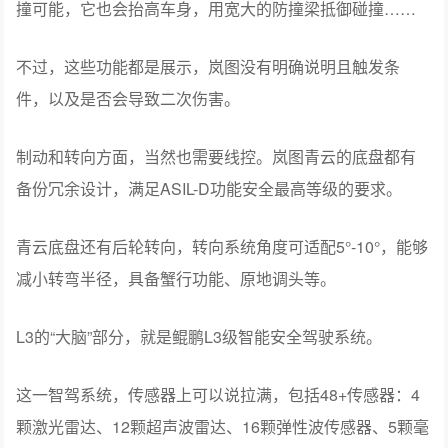
撞可能，它也会抬高车身，用宽大的防撞梁抵御碰撞……
不过，这些功能都是展示，岚图没有明确说明且触发条
件，以及是否会导致二次伤害。
制动和转向方面，当然也需要线控。岚图青云的底盘都有
备份冗余设计，满足ASIL-D功能安全最高等级的要求。
青云底盘还有后轮转向，转向系统角度可适配5°-10°，能够
减小转弯半径，具备蟹行功能、原地调头等。
L3的“大脑”部分，就是鲲鹏L3级智能安全驾驶系统。
这一智驾系统，传感器上可以说拉满，包括48+传感器：4
颗激光雷达、12颗超声波雷达、16颗弹性波传感器、5颗毫