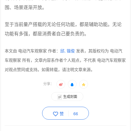
至于当前量产搭载的无论任何功能，都是辅助功能。无论
功能有多强，都是消费者自己要负责的。
本文由 电动汽车观察家 作者：
邱, 锴俊
发表，其版权均为 电动汽
车观察家 所有，文章内容系作者个人观点，不代表 电动汽车观察家
对观点赞同或支持。如需转载，请注明文章来源。
分享：
生成封面
赞
66
上一篇：乾崑智驾&鸿蒙座舱双加持，传祺向往M8乾崑亮相
下一篇：中国汽车产业科创企业投资潜力TOP30榜单发布