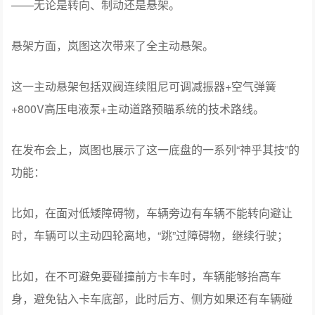
——无论是转向、制动还是悬架。
悬架方面，岚图这次带来了全主动悬架。
这一主动悬架包括双阀连续阻尼可调减振器+空气弹簧
+800V高压电液泵+主动道路预瞄系统的技术路线。
在发布会上，岚图也展示了这一底盘的一系列“神乎其技”的
功能：
比如，在面对低矮障碍物，车辆旁边有车辆不能转向避让
时，车辆可以主动四轮离地，“跳”过障碍物，继续行驶；
比如，在不可避免要碰撞前方卡车时，车辆能够抬高车
身，避免钻入卡车底部，此时后方、侧方如果还有车辆碰