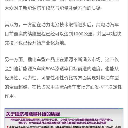
大众对于新能源汽车续航与能量补给方面的质疑。
其认为，一方面在动力电池技术取得进步后，纯电动汽车
目前最高的续航里程已经可以达到1000公里，并且4C超快
充技术也已经开始产业化落地。
另一方面，插电车型产品正在源源不断涌入市场。这不仅
会加速新能源汽车向50%渗透率目标前进的速度，也能从
经济性、动力性、可靠性和性价比等方面实现对燃油车型
的全面超越，在抢占家用主流A级车市场方面发挥了决定性
作用。