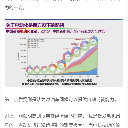
力的一方。
第二点质疑则是认为燃油车同样可以提供自动驾驶能力。
对此，欧阳明高则以亲身经历给予回应，“我是做发动机出
身的，发动机进行精确控制的难度极大”，而电机扭矩的响