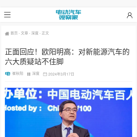
首页
-
文章
-
深度
-
正文
正面回应！欧阳明高：对新能源汽车的
六大质疑站不住脚
崔秋阳
深度
2024年3月17日