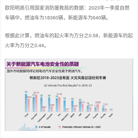
欧阳明高引用国家消防援救局的数据：2023年一季度自燃
车辆中，燃油车为18360辆，新能源车为640辆。
根据此计算，燃油车的起火率为万分之0.58，新能源车的起
火率为万分之0.44。