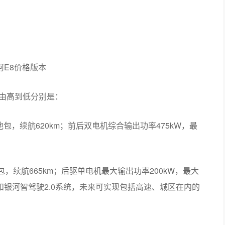
河E8价格版本
置由高到低分别是：
电池包，续航620km；前后双电机综合输出功率475kW，最
池包，续航665km；后驱单电机最大输出功率200kW，最大
达和银河智驾驶2.0系统，未来可实现包括高速、城区在内的