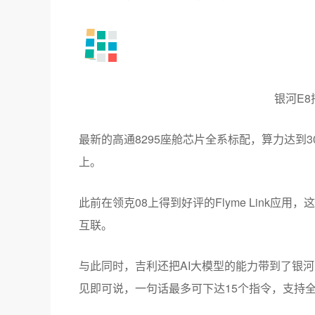
银河E8
最新的高通8295座舱芯片全系标配，算力达到30
上。
此前在领克08上得到好评的Flyme Link应
互联。
与此同时，吉利还把AI大模型的能力带到了银河E
见即可说，一句话最多可下达15个指令，支持