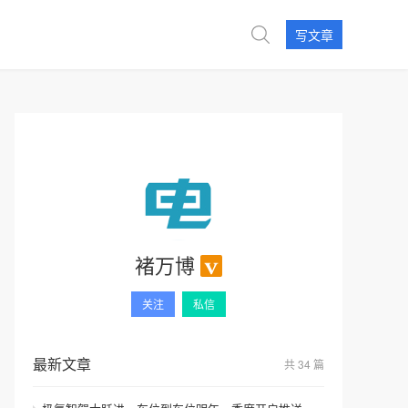
写文章
褚万博
关注
私信
最新文章
共 34 篇