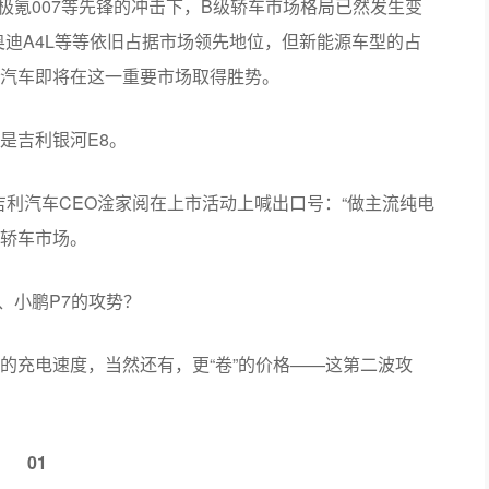
7、极氪007等先锋的冲击下，B级轿车市场格局已然发生变
奥迪A4L等等依旧占据市场领先地位，但新能源车型的占
汽车即将在这一重要市场取得胜势。
是吉利银河E8。
吉利汽车CEO淦家阅在上市活动上喊出口号：“做主流纯电
级轿车市场。
汉、小鹏P7的攻势？
的充电速度，当然还有，更“卷”的价格——这第二波攻
01