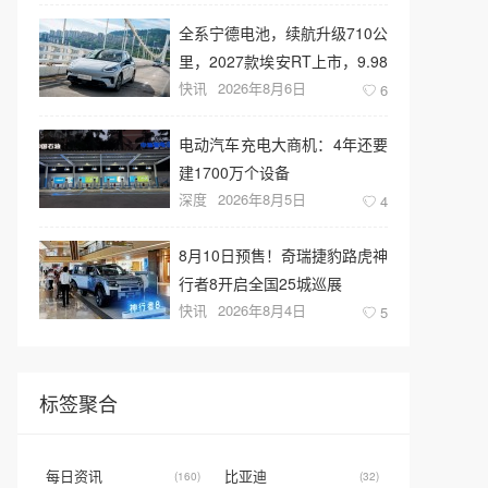
全系宁德电池，续航升级710公
里，2027款埃安RT上市，9.98
快讯
2026年8月6日
万元起售
6
电动汽车充电大商机：4年还要
建1700万个设备
深度
2026年8月5日
4
8月10日预售！奇瑞捷豹路虎神
行者8开启全国25城巡展
快讯
2026年8月4日
5
标签聚合
每日资讯
比亚迪
(160)
(32)