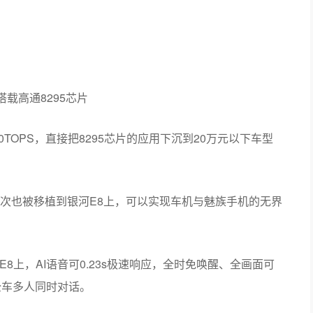
搭载高通8295芯片
TOPS，直接把8295芯片的应用下沉到20万元以下车型
用，这次也被移植到银河E8上，可以实现车机与魅族手机的无界
8上，AI语音可0.23s极速响应，全时免唤醒、全画面可
全车多人同时对话。