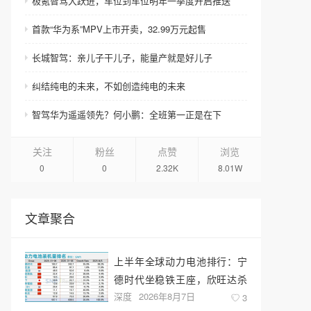
极氪智驾大跃进，车位到车位明年一季度开启推送
首款“华为系”MPV上市开卖，32.99万元起售
长城智驾：亲儿子干儿子，能量产就是好儿子
纠结纯电的未来，不如创造纯电的未来
智驾华为遥遥领先？何小鹏：全班第一正是在下
关注
粉丝
点赞
浏览
0
0
2.32K
8.01W
文章聚合
上半年全球动力电池排行：宁
德时代坐稳铁王座，欣旺达杀
深度
2026年8月7日
回前十
3