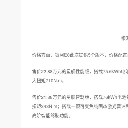
银
价格方面，银河E8此次提供5个版本，价格配
售价22.88万元的星舰性能版，搭载75.6kWh
大扭矩710N·m。
售价21.88万元的星舰智驾版，搭载76kWh电
扭矩343N·m；搭载一颗可变焦纯固态激光雷
高阶智能驾驶功能。