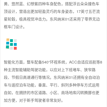
黄、悠然蓝、幻想紫四种车身配色，搭配浮云朵朵撞色车
顶设计，营造出更加轻盈灵巧的车身姿态，17英寸五芒流
星轮毂，极具视觉冲击力。东风纳米01还采用了零界无边
框车门设计。
智能化方面，整车配备540°环视系统，ACC自适应巡航等8
种主流智能辅助驾驶功能，以应对上下班堵车、狭窄路
段、节假日高速通行等情况。东风纳米01还拥有全自动泊
车与遥控泊车功能，垂直、平行、斜列多种停车方式运用
自如，在拥挤的市区道路、小区、商场地库闪转腾挪也更
加方便，对于新手驾驶者非常友好。