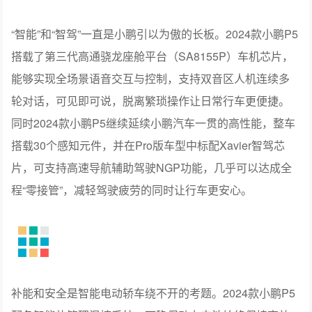
“智能”和“智驾”一直是小鹏引以为傲的长板。2024款小鹏P5
搭载了第三代高通骁龙座舱平台（SA8155P）车机芯片，
能够实现全场景语音交互与控制，支持双音区人机连续多
轮对话，可见即可说，脱离繁琐操作让日常行车更便捷。
同时2024款小鹏P5继续延续小鹏汽车一贯的高性能，整车
搭载30个感知元件，并在Pro版车型中标配Xavier智驾芯
片，可支持高速导航辅助驾驶NGP功能，几乎可以达成全
程“零接管”，减轻驾驶疲劳的同时让行车更安心。
补能和安全是智能电动轿车绕不开的考题。2024款小鹏P5