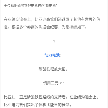
王传福把磷酸铁锂电池称作“铁电池”
在业绩交流会上，比亚迪高管们还透露了其他有意思的信
息。根据多个券商的沟通会纪要，为您摘编如下。
1
动力电池
：
磷酸铁锂放大招，
慎用三元811
比亚迪一直是磷酸铁锂路线的支持者。在业绩沟通会上，
比亚迪高管们提出了体积比能量的概念。