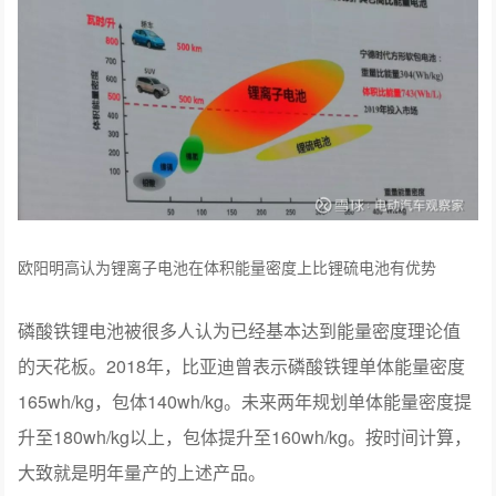
欧阳明高认为锂离子电池在体积能量密度上比锂硫电池有优势
磷酸铁锂电池被很多人认为已经基本达到能量密度理论值
的天花板。2018年，比亚迪曾表示磷酸铁锂单体能量密度
165wh/kg，包体140wh/kg。未来两年规划单体能量密度提
升至180wh/kg以上，包体提升至160wh/kg。按时间计算，
大致就是明年量产的上述产品。