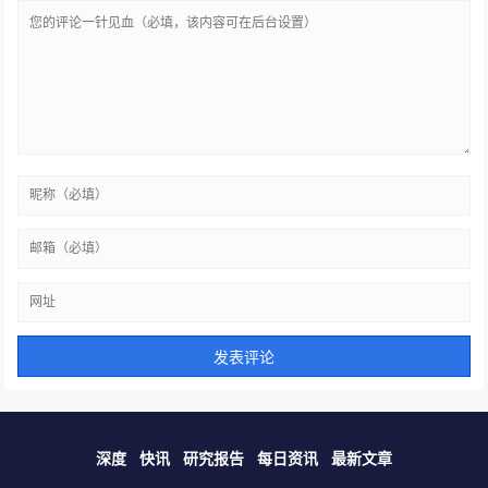
5月17日：传亿纬锂能将供货特
斯拉、滴滴等被约谈、传朱江加
盟极氪
发表回复
评分