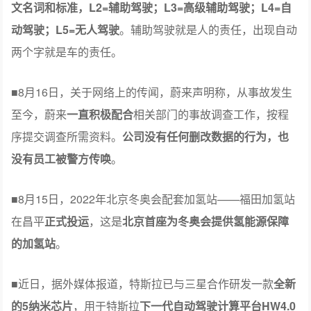
文名词和标准，L2=辅助驾驶；L3=高级辅助驾驶；L4=自
动驾驶；L5=无人驾驶
。辅助驾驶就是人的责任，出现自动
两个字就是车的责任。
■8月16日，关于网络上的传闻，蔚来声明称，从事故发生
至今，蔚来
一直积极配合
相关部门的事故调查工作，按程
序提交调查所需资料。
公司没有任何删改数据的行为，也
没有员工被警方传唤
。
■8月15日，2022年北京冬奥会配套加氢站——福田加氢站
在昌平
正式投运
，这是
北京首座为冬奥会提供氢能源保障
的加氢站
。
■近日，据外媒体报道，特斯拉已与三星合作研发一款
全新
的5纳米芯片
，用于特斯拉
下一代自动驾驶计算平台HW4.0