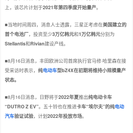
上，该芯片计划于
2021年第四季度开始量产
。
■当地时间周四，消息人士透露，三星正考虑在
美国建立的
首个电池厂
，投资至少
3万亿韩元
和
1万亿韩元
分别为
Stellantis
和
Rivian
建设产线。
■8月16日消息，丰田欧洲公司首席执行官马修·哈里森在接
受采访时表示，
纯
电动车
型bZ4X在初期将维持小规模量产
状态。
■8月16日消息，日野将于
2022年夏
推出
纯电动卡车
“DUTRO Z EV”
。五十铃也在推进
卡车“埃尔夫”的纯
电动
汽车
验证试验
，计划
2022年投放市场
。