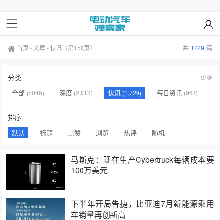
首页
-
文章
-
快讯
（第150页）
共
1729
篇
分类
更多
全部
深度
快讯
每日资讯
(5046)
(2,013)
(1,729)
(963)
最新文章
研究报告
未分类
(319)
(26)
(1)
排序
默认
标题
点赞
浏览
热评
随机
马斯克：现在生产Cybertruck每辆成本要
100万美元
下半年开局告捷，比亚迪7月新能源乘用
车销量再创新高