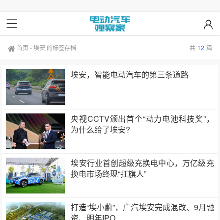
首页
-
埃安 的标签存档
共
12
篇
埃安，智能电动汽车的第三条道路
央视CCTV颁出首个“动力电池科技奖”，
为什么给了埃安?
埃安行业首创超级充换电中心，万亿级充
换电市场终现“扛旗人”
打造“埃小蔚”，广汽埃安完成混改、9月融
资、明年IPO