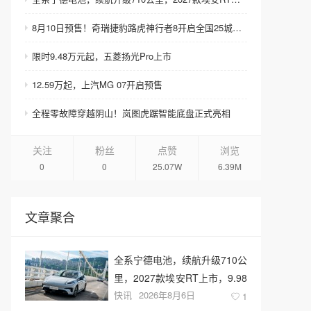
8月10日预售！奇瑞捷豹路虎神行者8开启全国25城巡展
限时9.48万元起，五菱扬光Pro上市
12.59万起，上汽MG 07开启预售
全程零故障穿越阴山！岚图虎踞智能底盘正式亮相
关注
粉丝
点赞
浏览
0
0
25.07W
6.39M
文章聚合
全系宁德电池，续航升级710公
里，2027款埃安RT上市，9.98
快讯
2026年8月6日
万元起售
1