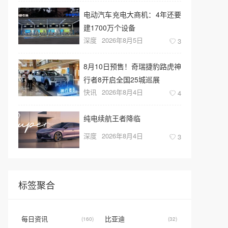
电动汽车充电大商机：4年还要
建1700万个设备
深度
2026年8月5日
3
8月10日预售！奇瑞捷豹路虎神
行者8开启全国25城巡展
快讯
2026年8月4日
4
纯电续航王者降临
深度
2026年8月4日
3
标签聚合
每日资讯
比亚迪
(160)
(32)