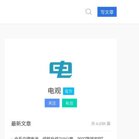
写文章
电观
官方
关注
私信
最新文章
共 4.03K 篇
全系宁德电池，续航升级710公里，2027款埃安RT上市，9.98万元起售