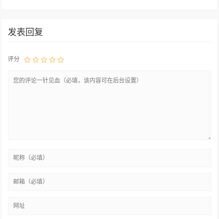
18.98万元起宋L在北京上市！
刺百万销量
荣威ER6内饰图首曝！605公里
超长续航，不只是好看！
发表回复
评分