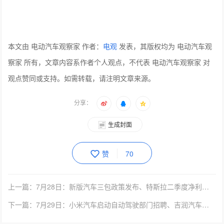
与会有关专家认为，该书的出版将有助于汽车产业管理部
门、研究机构、整车和零部件生产企业、社会公众等了解
中国新能源汽车产业发展的最新动态。该书已成为新能源
汽车互动交流、传播知识的平台，并为政府部门******新能
源汽车产业相关政策法规、企业制定相关战略规划，提供
必要的借鉴和参考。
本文由 电动汽车观察家 作者：
电观
发表，其版权均为 电动汽车观
察家 所有，文章内容系作者个人观点，不代表 电动汽车观察家 对
观点赞同或支持。如需转载，请注明文章来源。
分享：