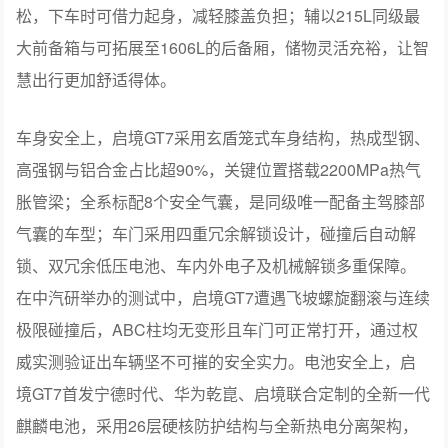
加长加宽的车门扶手蕴藏细节关怀，日常乘坐倚靠自然放
松，下车时可借力起身，减轻膝盖负担；辅以215L同级最
大前备箱与可拓展至1606L的后备厢，储物灵活充裕，让智
慧出行更加舒适得体。
车身安全上，启境GT7采用玄盾笼式车身结构，热成型钢、
高强钢与铝合金占比超90%，关键位置搭载2200MPa热气
胀管梁；全系标配8个安全气囊，是同级唯一配备主驾膝部
气囊的车型；车门采用四重冗余解锁设计，碰撞后自动解
锁、双冗余低压电池、车内外电子及机械解锁多重保障。
在中汽研举办的测试中，启境GT7遭遇飞坡螺旋翻滚与连续
极限碰撞后，ABC柱均无变形且车门可正常打开，通过权
威实测验证出车辆坚不可摧的安全实力。电池安全上，启
境GT7首发宁德时代、华为乾崑、启境联合定制的全新一代