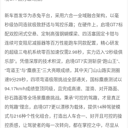
的底盘调校功底，搭配国际大师的精密调校，共同成就启
境GT7百万级驾控。
新车首发华为赤兔平台，采用六合一全域融合架构，以毫
秒级协同造就极致舒适与驾控乐趣；在硬件上，启境GT7标
配双腔闭式空悬、定制高强钢蝴蝶梁、四活塞固定卡钳与
连续可变阻尼减振器等百万性能跑车同款配置，精心研发
的超级三电机系统零百加速仅需2.98秒，实力迈入“2秒级俱
乐部”。凭借深厚的技术积淀，启境GT7实测斩获“跑山王”、
“弯道王”与“麋鹿王”三大亮眼成绩，其中天门山山路实测圈
速9分29秒，四项弯道极限挑战全部通关，国标麋鹿测试以
94.17km/h成绩登顶同级，且完成高速、湿滑、对开路面、
砂石路面等全场景麋鹿挑战。秉承“可控的驾趣，才是真正
的驾趣”理念，启境GT7更以漂移为载体，提供14种驾驶模
式与216种个性化组合，打造出人车合一、好开且可控的操