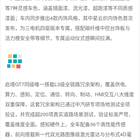
等7种灵感车色，涵盖镜面漆、流光漆、超跑漆等不同质感
漆面；车内同步推出4款内饰风格，其中星云炽内饰色首次
发布，为三电机四驱版本专属，搭配碳纤维中控台饰板与
活力橙安全带等细节，专属运动仪式感瞬间拉满。
启境GT7同级唯一搭载L3级全链路冗余架构，覆盖供电、
算力、感知、定位、通信、转向、制动、HMI交互八大维度
双重保障，这套冗余架构已通过中汽研专项场地测试全项
验证，并完成超200项真实道路场景测试，验证标准严苛、
覆盖维度全面。感知硬件上，全车配备36个高性能传感