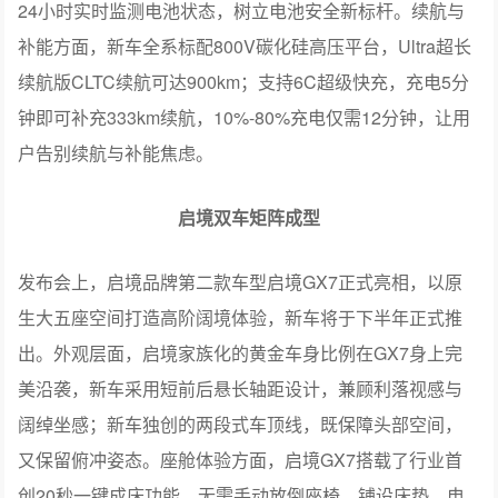
麒麟电池，采用26层硬核防护结构与全新热电分离架构，
24小时实时监测电池状态，树立电池安全新标杆。续航与
补能方面，新车全系标配800V碳化硅高压平台，Ultra超长
续航版CLTC续航可达900km；支持6C超级快充，充电5分
钟即可补充333km续航，10%-80%充电仅需12分钟，让用
户告别续航与补能焦虑。
启境双车矩阵成型
发布会上，启境品牌第二款车型启境GX7正式亮相，以原
生大五座空间打造高阶阔境体验，新车将于下半年正式推
出。外观层面，启境家族化的黄金车身比例在GX7身上完
美沿袭，新车采用短前后悬长轴距设计，兼顾利落视感与
阔绰坐感；新车独创的两段式车顶线，既保障头部空间，