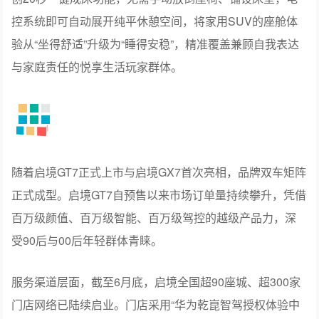
又保留俯冲姿态。座舱体验方面，启境GX7搭载了行业首
创20秒一键成床功能，无需手动放倒座椅、铺设床垫，电
控系统即可自动展开纯平休憩空间，将家用SUV的座舱体
验从“坐得舒适”升级为“睡得安稳”，精准覆盖兼顾自我表达
与家庭责任的悦享生活玩家群体。
随着启境GT7正式上市与启境GX7首次亮相，品牌双车矩阵
正式成型。启境GT7自预售以来市场订单量持续攀升，凭借
百万级颜值、百万级智能、百万级驾控的越级产品力，深
受90后与00后年轻群体青睐。
服务渠道层面，截至6月底，启境全国超90座城、超300家
门店网络已陆续启业。门店采用“华为乾崑智驾授权体验中
心+启境授权用户中心”双业态协同模式，落地于城市核心商