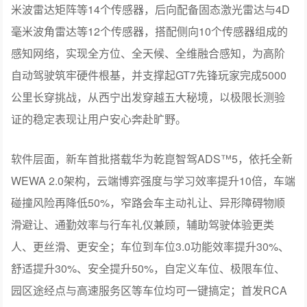
器，前向搭载新一代双光路图像级激光雷达与分布式4D毫
米波雷达矩阵等14个传感器，后向配备固态激光雷达与4D
毫米波角雷达等12个传感器，搭配侧向10个传感器组成的
感知网络，实现全方位、全天候、全维融合感知，为高阶
自动驾驶筑牢硬件根基，并支撑起GT7先锋玩家完成5000
公里长穿挑战，从西宁出发穿越五大秘境，以极限长测验
证的稳定表现让用户安心奔赴旷野。
软件层面，新车首批搭载华为乾崑智驾ADS™5，依托全新
WEWA 2.0架构，云端博弈强度与学习效率提升10倍，车端
碰撞风险再降低50%，窄路会车主动礼让、异形障碍物顺
滑避让、通勤效率与行车礼仪兼顾，辅助驾驶体验更类
人、更丝滑、更安全；车位到车位3.0功能效率提升30%、
舒适提升30%、安全提升50%，自定义车位、极限车位、