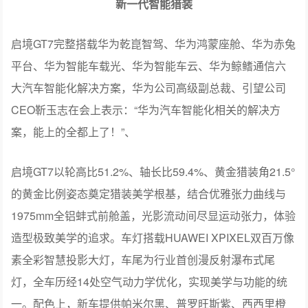
新一代智能猎装
启境GT7完整搭载华为乾崑智驾、华为鸿蒙座舱、华为赤兔
平台、华为智能车载光、华为智能车云、华为鲸鳍通信六
大汽车智能化解决方案，华为公司高级副总裁、引望公司
CEO靳玉志在会上表示：“华为汽车智能化相关的解决方
案，能上的全都上了！”、
启境GT7以轮高比51.2%、轴长比59.4%、黄金猎装角21.5°
的黄金比例姿态奠定猎装美学根基，结合优雅张力曲线与
1975mm全铝蚌式前舱盖，光影流动间尽显运动张力，体验
造型极致美学的追求。车灯搭载HUAWEI XPIXEL双百万像
素全彩智慧投影大灯，车尾为行业首创漫反射瀑布式尾
灯，全车历经14处空气动力学优化，实现美学与功能的统
一。配色上，新车提供帕米尔黑、普罗旺斯紫、西西里橙