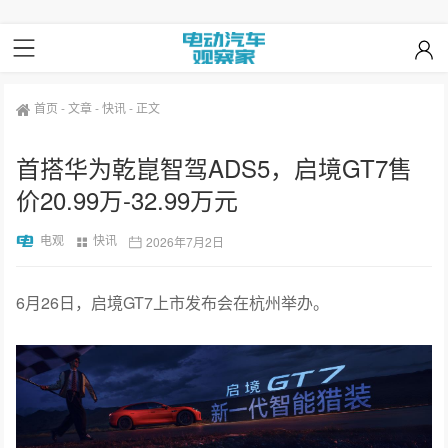
首页
-
文章
-
快讯
-
正文
首搭华为乾崑智驾ADS5，启境GT7售
价20.99万-32.99万元
电观
快讯
2026年7月2日
6月26日，启境GT7上市发布会在杭州举办。