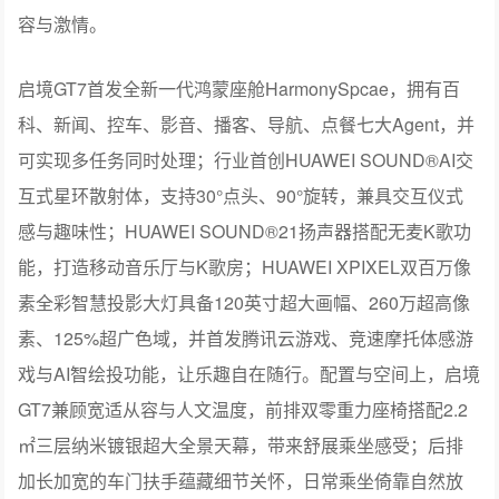
控质感，让驾驶者的每一次转向，都在掌控之中，尽显从
容与激情。
启境GT7首发全新一代鸿蒙座舱HarmonySpcae，拥有百
科、新闻、控车、影音、播客、导航、点餐七大Agent，并
可实现多任务同时处理；行业首创HUAWEI SOUND®AI交
互式星环散射体，支持30°点头、90°旋转，兼具交互仪式
感与趣味性；HUAWEI SOUND®21扬声器搭配无麦K歌功
能，打造移动音乐厅与K歌房；HUAWEI XPIXEL双百万像
素全彩智慧投影大灯具备120英寸超大画幅、260万超高像
素、125%超广色域，并首发腾讯云游戏、竞速摩托体感游
戏与AI智绘投功能，让乐趣自在随行。配置与空间上，启境
GT7兼顾宽适从容与人文温度，前排双零重力座椅搭配2.2
㎡三层纳米镀银超大全景天幕，带来舒展乘坐感受；后排