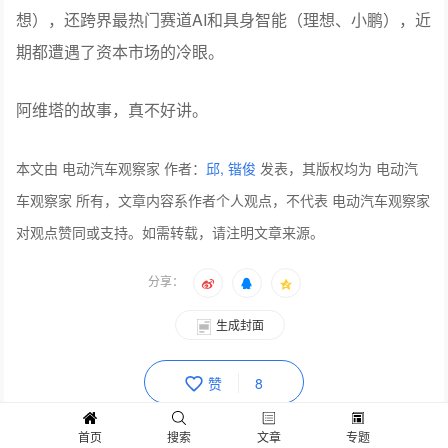
即便是蔚小理这样，车卖得还不错，毛利率比较好，甚至
自研芯片、自研操作系统、自研智驾，甚至自研电池（理
想），还跨界最热门赛道AI和具身智能（理想、小鹏），近
期都遭遇了资本市场的冷眼。
阿维塔的故事，真不好讲。
本文由 电动汽车观察家 作者：
邱, 锴俊
发表，其版权均为 电动汽
车观察家 所有，文章内容系作者个人观点，不代表 电动汽车观察家
对观点赞同或支持。如需转载，请注明文章来源。
分享：
首页
搜索
文章
专题