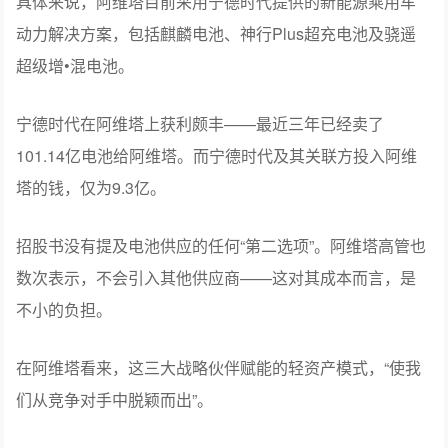
关于宁德时代，招股书提及它是公司重要股东，并且在新
能源技术平台及联合营销方面全力支持阿维塔发展。
具体来说，阿维塔目前采用宁德时代提供的新能源乘用车
动力解决方案，包括麒麟电池、神行Plus超充电池及骁遥
超级增•混电池。
宁德时代在阿维塔上获利颇丰——最近三年已经卖了
101.14亿电池给阿维塔。而宁德时代及其关联方投入阿维
塔的钱，仅为9.3亿。
招股书没有提及电池供应的任何“第二选项”。阿维塔高管也
数次表示，不会引入其他供应商——这对其成本而言，是
不小的负担。