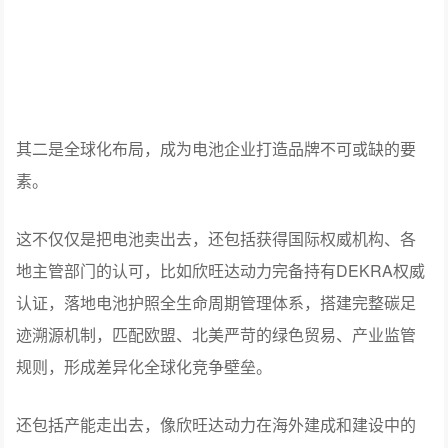
其二是全球化布局，成为电池企业打造品牌不可或缺的要
素。
这不仅仅是把电池卖出去，还包括获得国际权威机构、各
地主管部门的认可，比如欣旺达动力完备持有DEKRA权威
认证，落地电池护照全生命周期管理体系，搭建完整碳足
迹溯源机制，匹配欧盟、北美严苛的绿色贸易、产业监管
规则，形成差异化全球化竞争壁垒。
还包括产能走出去，像欣旺达动力在海外建成和建设中的