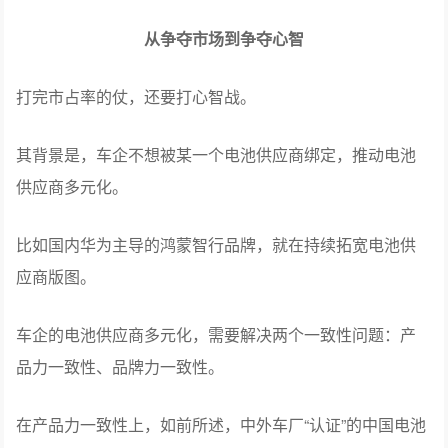
从争夺市场到争夺心智
打完市占率的仗，还要打心智战。
其背景是，车企不想被某一个电池供应商绑定，推动电池
供应商多元化。
比如国内华为主导的鸿蒙智行品牌，就在持续拓宽电池供
应商版图。
车企的电池供应商多元化，需要解决两个一致性问题：产
品力一致性、品牌力一致性。
在产品力一致性上，如前所述，中外车厂“认证”的中国电池