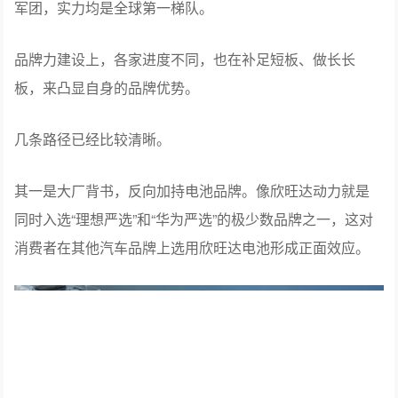
军团，实力均是全球第一梯队。
品牌力建设上，各家进度不同，也在补足短板、做长长
板，来凸显自身的品牌优势。
几条路径已经比较清晰。
其一是大厂背书，反向加持电池品牌。像欣旺达动力就是
同时入选“理想严选”和“华为严选”的极少数品牌之一，这对
消费者在其他汽车品牌上选用欣旺达电池形成正面效应。