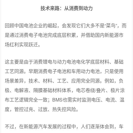
技术来路：从消费到动力
回顾中国电池企业的崛起，会发现它们大多不是“菜鸟”，而
是通过消费电子电池完成底层积累，并借助国内新能源市
场红利实现跃迁。
这主要是由于消费锂电与动力电池电化学底层材料、基础
工艺同源。早期消费电子电池和车用动力电池，只是使用
场景差异，技术、材料、工艺、应用完全同源。例如，负
极、电解液、隔膜基础材料体系，电芯卷绕/叠片、极片涂
布工艺逻辑完全一致；BMS也需实时监测电压、电流、温
度，管控过充、过放、热失控风险。
不过，在新能源汽车发展的过程中，人们逐渐体会到，车