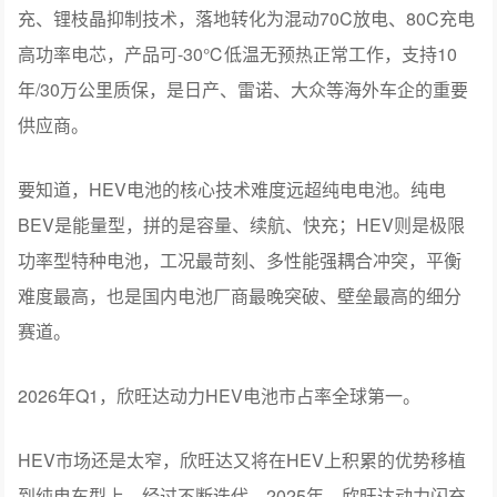
充、锂枝晶抑制技术，落地转化为混动70C放电、80C充电
高功率电芯，产品可-30℃低温无预热正常工作，支持10
年/30万公里质保，是日产、雷诺、大众等海外车企的重要
供应商。
要知道，HEV电池的核心技术难度远超纯电电池。纯电
BEV是能量型，拼的是容量、续航、快充；HEV则是极限
功率型特种电池，工况最苛刻、多性能强耦合冲突，平衡
难度最高，也是国内电池厂商最晚突破、壁垒最高的细分
赛道。
2026年Q1，欣旺达动力HEV电池市占率全球第一。
HEV市场还是太窄，欣旺达又将在HEV上积累的优势移植
到纯电车型上。经过不断迭代，2025年，欣旺达动力闪充