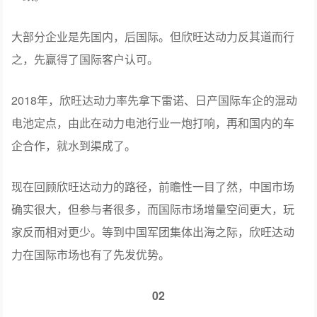
大部分企业是先国内，后国际。但欣旺达动力反其道而行
之，先赢得了国际客户认可。
2018年，欣旺达动力率先拿下雷诺、日产国际车企的混动
电池定点，由此在动力电池行业一炮打响，再和国内的车
企合作，就水到渠成了。
现在回顾欣旺达动力的路径，前瞻性一目了然，中国市场
确实很大，但参与者很多，而国际市场增量空间更大，玩
家反而相对更少。等到中国军团集体出海之际，欣旺达动
力在国际市场也有了先发优势。
02