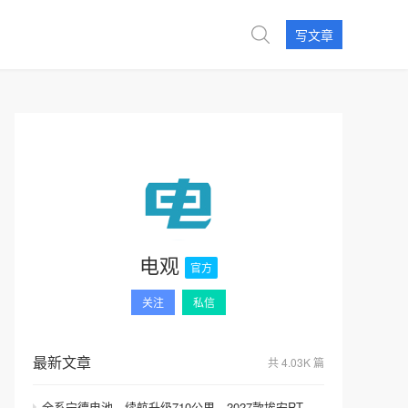
写文章
电观
官方
关注
私信
最新文章
共 4.03K 篇
全系宁德电池，续航升级710公里，2027款埃安RT上市，9.98万元起售