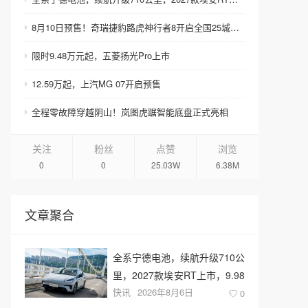
8月10日预售！奇瑞捷豹路虎神行者8开启全国25城巡展
限时9.48万元起，五菱扬光Pro上市
12.59万起，上汽MG 07开启预售
全程零故障穿越阴山！岚图虎踞智能底盘正式亮相
关注
粉丝
点赞
浏览
0
0
25.03W
6.38M
文章聚合
全系宁德电池，续航升级710公
里，2027款埃安RT上市，9.98
快讯
2026年8月6日
万元起售
0