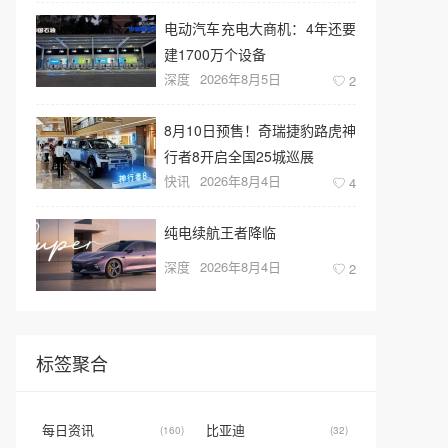
电动汽车充电大商机：4年还要
建1700万个设备
深度
2026年8月5日
2
8月10日预售！奇瑞捷豹路虎神
行者8开启全国25城巡展
快讯
2026年8月4日
4
纯电续航王者降临
深度
2026年8月4日
2
标签聚合
每日资讯
比亚迪
(160)
(32)