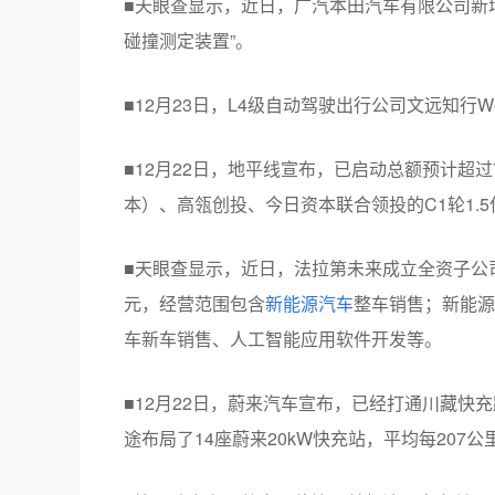
■天眼查显示，近日，广汽本田汽车有限公司新
碰撞测定装置”。
■12月23日，L4级自动驾驶出行公司文远知行W
■12月22日，地平线宣布，已启动总额预计超
本）、高瓴创投、今日资本联合领投的C1轮1.
■天眼查显示，近日，法拉第未来成立全资子公
元，经营范围包含
新能源汽车
整车销售；新能源
车新车销售、人工智能应用软件开发等。
■12月22日，蔚来汽车宣布，已经打通川藏快
途布局了14座蔚来20kW快充站，平均每20