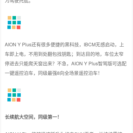
为驾驶托底。
AION Y Plus还有很多便捷的黑科技，IBCM无感启动，上
车即上电，不用到处翻包找钥匙；到达目的地，车位太窄
停进去只能爬天窗出来？不急，AION Y Plus智驾版可选配
一键遥控泊车，同级最强8向全场景遥控泊车！
长续航大空间，同级第一！
AION Y Plus能够迅速跃升为纯电SUV王者，并持续霸榜，
与其与生俱来的硬核实力息息相关。比如用户购买纯电车