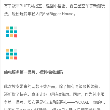
纯电服务第一品牌，福利持续加码
此次埃安带来的两款王炸产品，除了拥有同级最长续航，
还新增了快充，真正让纯电用车0焦虑。同时，作为纯电服
务第一品牌，埃安更是推出超级豪礼——“VOCAL！你的电
埃安包了”100%中奖活动，2月18日-3月31日期间参与活
动，更有机会赢得终身免费充电大奖！现在购买AION Y
Plus，更可以叠加行业唯一的3年10万0息金融政策、终身