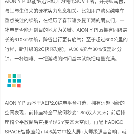
重点关注的续航，在经历了春节返乡复工潮的朋友们，一
箱电是否能开到目的地尤为关键。AION Y Plus拥有同级最
长的610km续航，跨省出行更有底气；至于超过600公里的
行程，新升级的2C快充功能，从30%充至80%仅需24分
钟，一杯咖啡、一把游戏的时间基本就能把电量充满。
AION Y Plus基于AEP2.0纯电平台打造，拥有远超同级的
空间表现，前排座椅全平放倒秒变1.8m双人大床；前后排
座椅全平放倒后直接呈现5㎡变态大空间，再配上ADiGO
SPACE智能座舱+14.6英寸中控大屏+大师级调音音响，就
有了冠军BUFF对战室、巡回小巨蛋、露营星空车等新潮玩
法，轻松玩转年轻人的5㎡Bigger House。