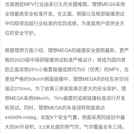
也是困扰MPV行业由来已久的关键难题。理想MEGA采用
全球最高安全标准开发，在正面、侧面以及尾部碰撞测试
中均取得远超行业标准的优异成绩，为家庭用户提供全方
位的安全守护。
根据理想方面介绍，理想MEGA的碰撞安全按照最新、更严
格的2023版中保研碰撞测试标准严格设计，将成为国内首
款正面双侧25%小偏置碰撞成绩均为G（优秀）的MPV，在
更加严格的50km/h侧面碰撞中，理想MEGA的B柱生存空间
接近270mm。为了给第三排家庭乘员更大的安全保护，理
想MEGA采用88km/h、70%偏置的追尾碰撞标准进行开发
和测试。同时，理想MEGA的车身扭转刚度高达
44000N·m/deg，标配9个安全气囊，侧面采用同级别中最
大的90升容积、3.2米长度的侧气帘，气帘覆盖全车三排。