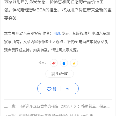
为家庭用户打造安全感、价值感和向往感的产品价值主
张。伴随着理想MEGA的推出，将为用户价值带来全新的重
要突破。
本文由 电动汽车观察家 作者：
电观
发表，其版权均为 电动汽车观
察家 所有，文章内容系作者个人观点，不代表 电动汽车观察家 对
观点赞同或支持。如需转载，请注明文章来源。
分享：
生成封面
赞
75
上一篇：《新造车企业竞争力报告（2023）》：格局初显，拐点未至
下一篇：纯电续航262km岚图追光PHEV 26.69万元起售