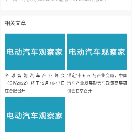
相关文章
全球智能汽车产业峰会
锚定“十五五”与产业变局，中国
（GIV2022）将于12月16-17日
汽车产业发展形势与政策高层研
在合肥召开
讨会在京召开