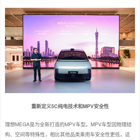
重新定义5C纯电技术和MPV安全性
理想MEGA是为全新打造的MPV车型。MPV车型因物理结
构、空间等特殊性，相比其他品类乘用车安全性更低，这