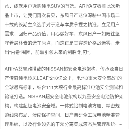
意，成就用户选购纯电SUV的首选。ARIYA艾睿雅此次新
品上市，让我们再次看见，东风日产这位深耕中国市场二
十载的长期主义选手对于造车本质拿捏之精准。立足用户
需求，回归产品价值，用心做好车，东风日产一如既往坚
守着最朴素的造车原点，而这正是其穿透价格战迷雾，走
出“内卷”围困，前瞻引领未来的制胜“利刃”。
ARIYA艾睿雅搭载的NISSAN超安全电池架构，传承源自日
产传奇纯电聆风LEAF“210亿公里，电池0重大安全事故”的
全球最高标准，结合111大项行业最高标准电池安全测试和
验证打造。NISSAN超安全电池架构以九重安全电池防护架
构，构建超级电池安全域。一体式铝制电池方舱、精密规
范线束布局、溃缩保护空间、日产自研全工况电池精准管
理系统，以及行业领先的干湿分离集成液态热管理系统······